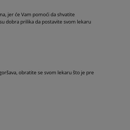
žna, jer će Vam pomoći da shvatite
 su dobra prilika da postavite svom lekaru
goršava, obratite se svom lekaru što je pre