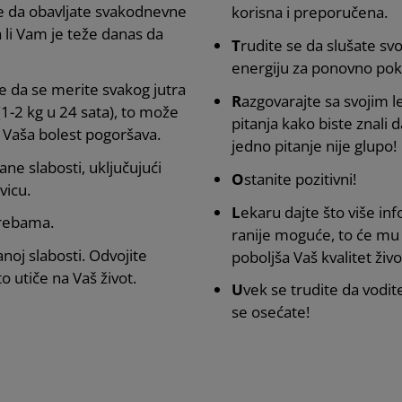
te da obavljate svakodnevne
korisna i preporučena.
da li Vam je teže danas da
T
rudite se da slušate svo
energiju za ponovno pok
e da se merite svakog jutra
R
azgovarajte sa svojim 
(1-2 kg u 24 sata), to može
pitanja kako biste znali 
e Vaša bolest pogoršava.
jedno pitanje nije glupo!
ane slabosti, uključujući
O
stanite pozitivni!
vicu.
L
ekaru dajte što više in
trebama.
ranije moguće, to će mu
anoj slabosti. Odvojite
poboljša Vaš kvalitet živo
 utiče na Vaš život.
U
vek se trudite da vodit
se osećate!