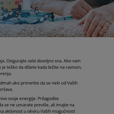
nja. Osigurajte sebi dovoljno sna. Ako vam
m je teško da dišete kada ležite na ravnom,
orenja.
odmah ako primetite da se neki od Vaših
ršava.
nivo svoje energije. Prilagodite
a se ne umarate previše, ali imajte na
ka aktivnost u okviru Vaših mogućnosti