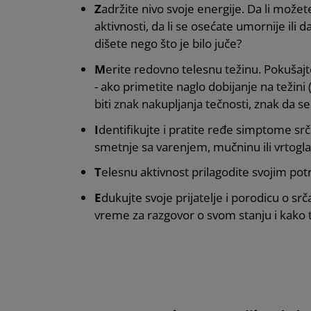
Z
adržite nivo svoje energije. Da li može
aktivnosti, da li se osećate umornije ili 
dišete nego što je bilo juče?
M
erite redovno telesnu težinu. Pokušajt
- ako primetite naglo dobijanje na težini 
biti znak nakupljanja tečnosti, znak da s
I
dentifikujte i pratite ređe simptome srč
smetnje sa varenjem, mučninu ili vrtogla
T
elesnu aktivnost prilagodite svojim po
E
dukujte svoje prijatelje i porodicu o srč
vreme za razgovor o svom stanju i kako to