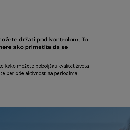
možete držati pod kontrolom. To
ere ako primetite da se
ite kako možete poboljšati kvalitet života
ete periode aktivnosti sa periodima