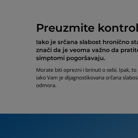
Preuzmite kontro
Iako je srčana slabost hronično s
znači da je veoma važno da prati
simptomi pogoršavaju.
Morate biti oprezni i brinuti o sebi. Ipak, 
iako Vam je dijagnostikovana srčana slabost
odmora.