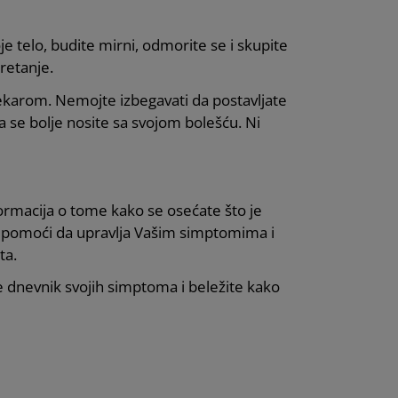
je telo, budite mirni, odmorite se i skupite
retanje.
lekarom. Nemojte izbegavati da postavljate
da se bolje nosite sa svojom bolešću. Ni
formacija o tome kako se osećate što je
 pomoći da upravlja Vašim simptomima i
ta.
e dnevnik svojih simptoma i beležite kako