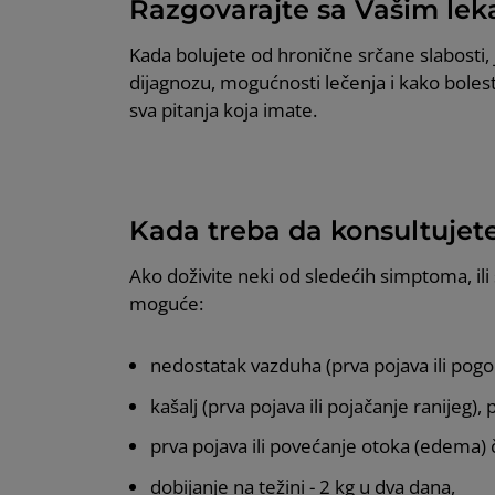
Razgovarajte sa Vašim le
Kada bolujete od hronične srčane slabosti, 
dijagnozu, mogućnosti lečenja i kako bolest
sva pitanja koja imate.
Kada treba da konsultujete
Ako doživite neki od sledećih simptoma, ili
moguće:
nedostatak vazduha (prva pojava ili pog
kašalj (prva pojava ili pojačanje ranijeg)
prva pojava ili povećanje otoka (edema) č
dobijanje na težini - 2 kg u dva dana,