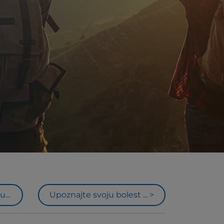
...
Upoznajte svoju bolest ... >