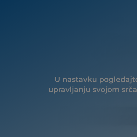
U nastavku pogledajte
upravljanju svojom srč