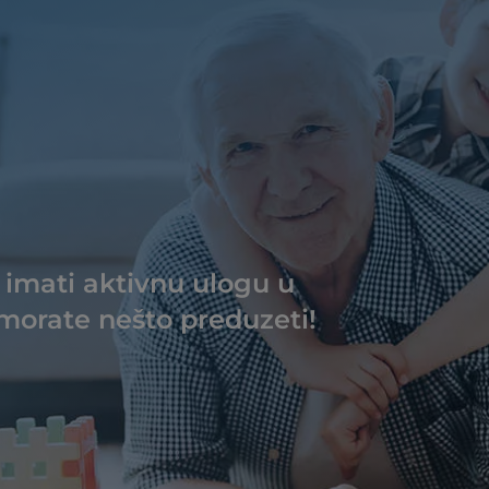
 imati aktivnu ulogu u
morate nešto preduzeti!