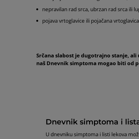
nepravilan rad srca, ubrzan rad srca ili l
pojava vrtoglavice ili pojačana vrtoglavica
Srčana slabost je dugotrajno stanje, al
naš Dnevnik simptoma mogao biti od 
Dnevnik simptoma i list
U dnevniku simptoma i listi lekova može