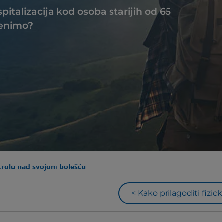
pitalizacija kod osoba starijih od 65
menimo?
trolu nad svojom bolešću
< Kako prilagoditi fizicku