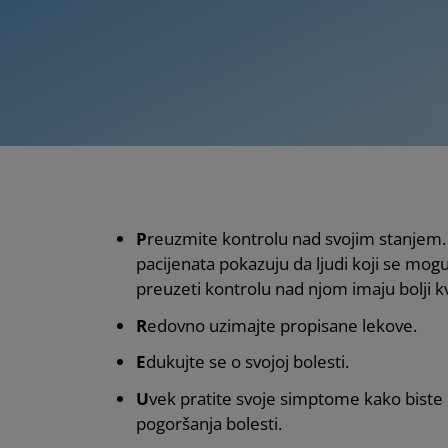
P
reuzmite kontrolu nad svojim stanjem. I
pacijenata pokazuju da ljudi koji se mogu p
preuzeti kontrolu nad njom imaju bolji kva
R
edovno uzimajte propisane lekove.
E
dukujte se o svojoj bolesti.
U
vek pratite svoje simptome kako biste
pogoršanja bolesti.