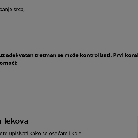
upanje srca,
.
i uz adekvatan tretman se može kontrolisati. Prvi kor
pomoći:
a lekova
te upisivati kako se osećate i koje