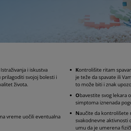
straživanja i iskustva
K
ontrolišite ritam spava
rilagoditi svojoj bolesti i
je teže da spavate ili Va
litet života.
to može biti i znak upoz
O
bavestite svog lekara 
simptoma iznenada pogo
N
aučite da kontrolišete 
 na vreme uočili eventualna
svakodnevne aktivnosti d
umu da je umerena fizič