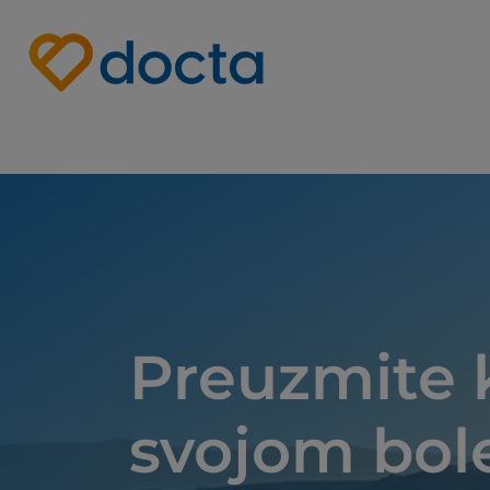
Site Logo
Preuzmite 
svojom bol