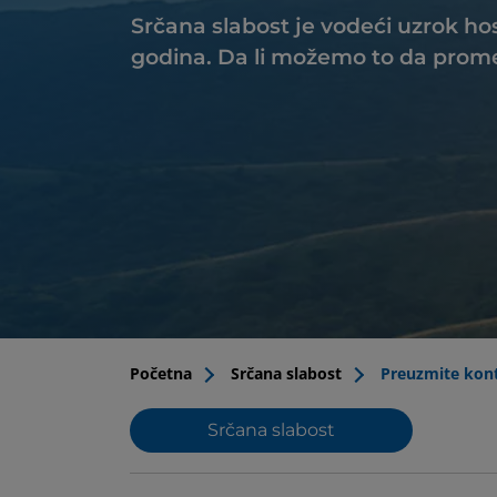
Srčana slabost je vodeći uzrok hos
godina. Da li možemo to da pro
Početna
Srčana slabost
Preuzmite kon
Srčana slabost