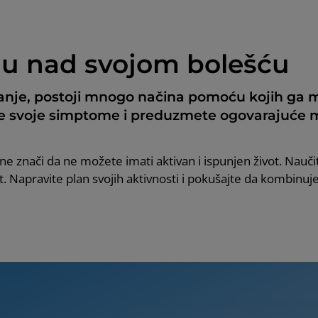
lu nad svojom bolešću
tanje, postoji mnogo načina pomoću kojih ga 
te svoje simptome i preduzmete ogovarajuće m
to ne znači da ne možete imati aktivan i ispunjen život. Nauč
. Napravite plan svojih aktivnosti i pokušajte da kombinuj