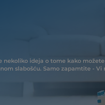
 nekoliko ideja o tome kako možete
anom slabošću. Samo zapamtite - Vi 