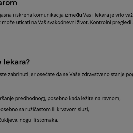
karom
jasna i iskrena komunikacija između Vas i lekara je vrlo va
 može uticati na Vaš svakodnevni život. Kontrolni pregledi
 lekara?
 ste zabrinuti jer osećate da se Vaše zdravstveno stanje po
oršanje predhodnog), posebno kada ležite na ravnom,
, posebno sa ružičastom ili krvavom sluzi,
ukljeva, nogu ili stomaka,