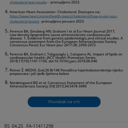
cholesterol-test-results
- - pristupljeno 2023.
American Heart Association- Cholesterol. Dostupno na:
https://www.heart.org/en/health-topics/cholesterol/how-to-get-your-
cholesterol-tested
- pristupljeno januara 2023.
Ference BA, Ginsberg HN, Graham I et al Eur Heart Journal 2017;
Low-density lipoproteins cause atherosclerotic cardiovascular
disease. 1. Evidence from genetic,epidemiologic,and clinical studies. A
consensus steatment from the European Atherosclerosis Society
Consensus Panel; Eur Heart Jour 2017:38; 2459-2472
Ference BA, Graham I, Tokgozoglu L, Catapano AL. Impact of lipids on
cardiovascular health: JACC Health Promotion Series.
2018;17(10):1141-1156. doi:10.1016/j.jacc.2018.06.046
Reiner Ž. MEDIX, God.26 Br146 Porodična hiperkolesterolemija rijetko
prepoznata i još rjeđe liječena bolest
Nordestgaard BG et al, Concensus Statement of the European
Atherosclerosis Society; EHJ 2013;34:3478-3490
Povratak na vrh
RS_04.25_ FA-11411298