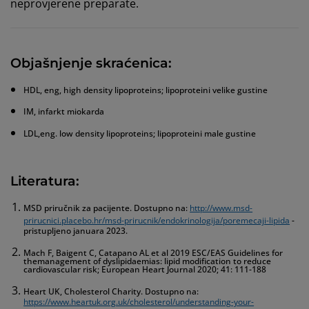
neprovjerene preparate.
Objašnjenje skraćenica:
HDL, eng, high density lipoproteins; lipoproteini velike gustine
IM, infarkt miokarda
LDL,eng. low density lipoproteins; lipoproteini male gustine
Literatura:
MSD priručnik za pacijente. Dostupno na:
http://www.msd-
prirucnici.placebo.hr/msd-prirucnik/endokrinologija/poremecaji-lipida
-
pristupljeno januara 2023.
Mach F, Baigent C, Catapano AL et al 2019 ESC/EAS Guidelines for
themanagement of dyslipidaemias: lipid modification to reduce
cardiovascular risk; European Heart Journal 2020; 41: 111-188
Heart UK, Cholesterol Charity. Dostupno na:
https://www.heartuk.org.uk/cholesterol/understanding-your-