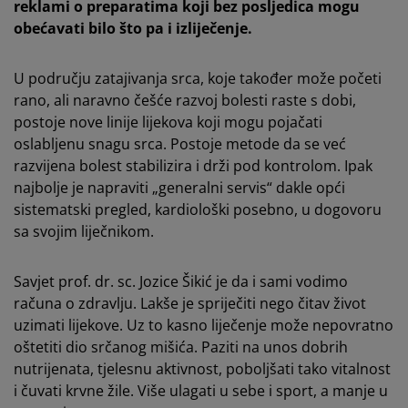
reklami o preparatima koji bez posljedica mogu
obećavati bilo što pa i izliječenje.
U području zatajivanja srca, koje također može početi
rano, ali naravno češće razvoj bolesti raste s dobi,
postoje nove linije lijekova koji mogu pojačati
oslabljenu snagu srca. Postoje metode da se već
razvijena bolest stabilizira i drži pod kontrolom. Ipak
najbolje je napraviti „generalni servis“ dakle opći
sistematski pregled, kardiološki posebno, u dogovoru
sa svojim liječnikom.
Savjet prof. dr. sc. Jozice Šikić je da i sami vodimo
računa o zdravlju. Lakše je spriječiti nego čitav život
uzimati lijekove. Uz to kasno liječenje može nepovratno
oštetiti dio srčanog mišića. Paziti na unos dobrih
nutrijenata, tjelesnu aktivnost, poboljšati tako vitalnost
i čuvati krvne žile. Više ulagati u sebe i sport, a manje u