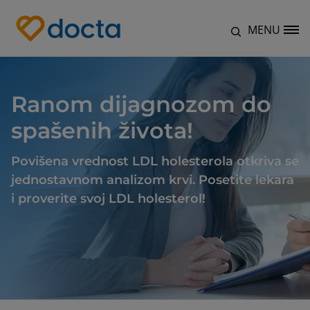
Skip to main content
MENU
Site Logo
Ranom dijagnozom do
spašenih života!
Povišena vrednost LDL holesterola otkriva se
jednostavnom analizom krvi. Posetite lekara
i proverite svoj LDL holesterol!