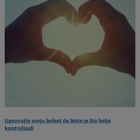
Upoznajte svoju bolest da biste je što bolje
kontrolisali