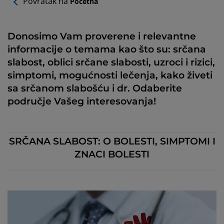
Povratak na
Početna
Donosimo Vam proverene i relevantne
informacije o temama kao što su: srčana
slabost, oblici srčane slabosti, uzroci i rizici,
simptomi, mogućnosti lečenja, kako živeti
sa srčanom slabošću i dr. Odaberite
područje Vašeg interesovanja!
SRČANA SLABOST: O BOLESTI, SIMPTOMI I
ZNACI BOLESTI