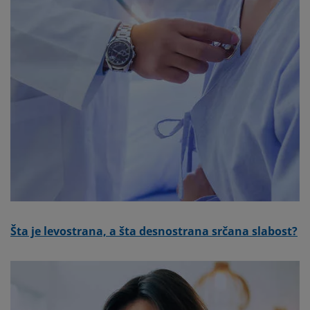
Šta je levostrana, a šta desnostrana srčana slabost?