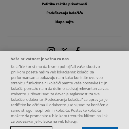
Politika zaštite privatnosti
Podešavanja kolačića
Mapa sajta
Instagram
X
Facebook
Vaša privatnost je važna za nas.
Kolačiće koristimo da bismo poboljšali vaše iskustvo
prilikom posete našim veb lokacijama: kolačići sa
performansama pokazuju nam kako koristite ovu veb
stranicu, funkcionalni kolačići pamte vaše postavke i ciljni
kolačići pomažu nam da delimo sadržaj relevantan za vas.
Izaberite „Prihvati sve“ za davanje saglasnosti za sve
kolačiće, odaberite „Podešavanja kolačića“ za upravljanje
različitim kolačićima ili odaberite „Odbij sve“ za korišćenje
samo strogo neophodnih kolačića. Postavke kolačića
možete da promenite u bilo kom trenutku klikom na link
Sva autorska prava zadržava Predstavništvo Novartis Pharma Services Inc.
za podešavanje kolačića na veb lokaciji.
Omladinskih brigada 90A, 11070 Beograd, Srbija
Ova internet stranica namenjena je isključivo korisnicima u Republici
Srbiji.