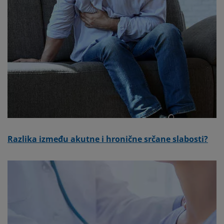
Razlika između akutne i hronične srčane slabosti?