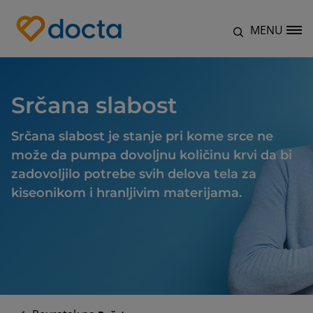
Skip to main content
MENU
Site Logo
Srčana slabost
Srčana slabost je stanje pri kome srce ne
može da pumpa dovoljnu količinu krvi da bi
zadovoljilo potrebe svih delova tela za
kiseonikom i hranljivim materijama.