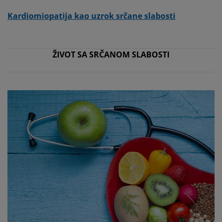
Kardiomiopatija kao uzrok srčane slabosti
ŽIVOT SA SRČANOM SLABOSTI