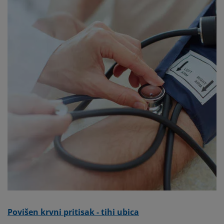
Povišen krvni pritisak - tihi ubica