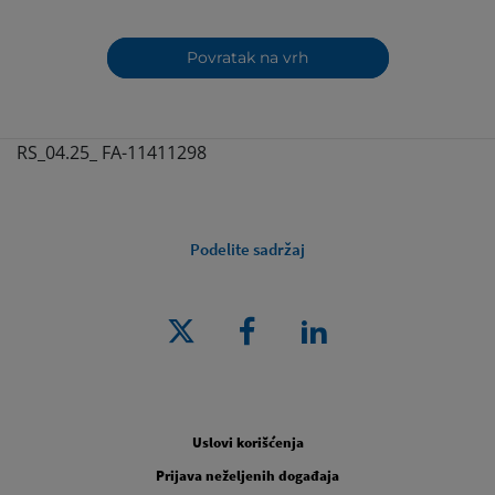
Povratak na vrh
RS_04.25_ FA-11411298
Podelite sadržaj
Pravno [Footer Second]
Uslovi korišćenja
Prijava neželjenih događaja