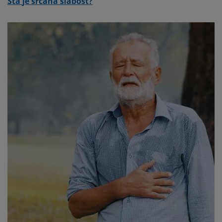
Šta
je srčana slabost?