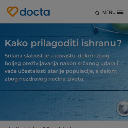
Skip to main content
MENU
Site Logo
Kako prilagoditi ishranu?
Srčana slabost je u porastu, delom zbog
boljeg preživljavanja nakon srčanog udara i
veće učestalosti starije populacije, a delom
zbog nezdravog načina života.