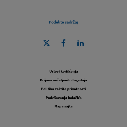
Podelite sadržaj
Pravno [Footer Second]
Uslovi korišćenja
Prijava neželjenih događaja
Politika zaštite privatnosti
Podešavanja kolačića
Mapa sajta