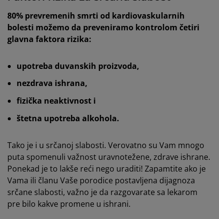
80% prevremenih smrti od kardiovaskularnih
bolesti možemo da preveniramo kontrolom četiri
glavna faktora rizika:
upotreba duvanskih proizvoda,
nezdrava ishrana,
fizička neaktivnost i
štetna upotreba alkohola.
Tako je i u srčanoj slabosti. Verovatno su Vam mnogo
puta spomenuli važnost uravnotežene, zdrave ishrane.
Ponekad je to lakše reći nego uraditi! Zapamtite ako je
Vama ili članu Vaše porodice postavljena dijagnoza
srčane slabosti, važno je da razgovarate sa lekarom
pre bilo kakve promene u ishrani.