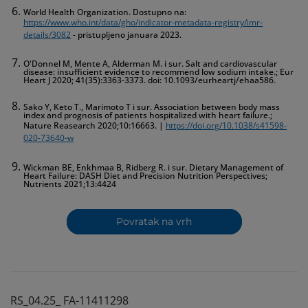
World Health Organization. Dostupno na:
https://www.who.int/data/gho/indicator-metadata-registry/imr-
details/3082
- pristupljeno januara 2023.
O'Donnel M, Mente A, Alderman M. i sur. Salt and cardiovascular
disease: insufficient evidence to recommend low sodium intake.; Eur
Heart J 2020; 41(35):3363-3373. doi: 10.1093/eurheartj/ehaa586.
Sako Y, Keto T., Marimoto T i sur. Association between body mass
index and prognosis of patients hospitalized with heart failure.;
Nature Reasearch 2020;10:16663. |
https://doi.org/10.1038/s41598-
020-73640-w
Wickman BE, Enkhmaa B, Ridberg R. i sur. Dietary Management of
Heart Failure: DASH Diet and Precision Nutrition Perspectives;
Nutrients 2021;13:4424
Povratak na vrh
RS_04.25_ FA-11411298