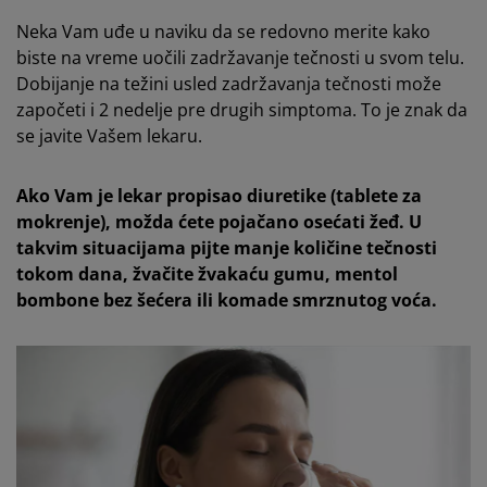
Neka Vam uđe u naviku da se redovno merite kako
biste na vreme uočili zadržavanje tečnosti u svom telu.
Dobijanje na težini usled zadržavanja tečnosti može
započeti i 2 nedelje pre drugih simptoma. To je znak da
se javite Vašem lekaru.
Ako Vam je lekar propisao diuretike (tablete za
mokrenje), možda ćete pojačano osećati žeđ. U
takvim situacijama pijte manje količine tečnosti
tokom dana, žvačite žvakaću gumu, mentol
bombone bez šećera ili komade smrznutog voća.