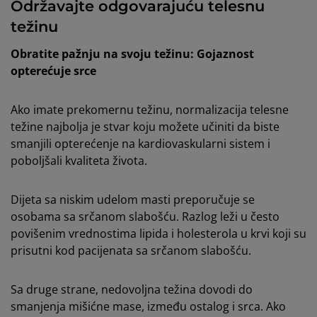
Održavajte odgovarajuću telesnu
težinu
Obratite pažnju na svoju težinu: Gojaznost
opterećuje srce
Ako imate prekomernu težinu, normalizacija telesne
težine najbolja je stvar koju možete učiniti da biste
smanjili opterećenje na kardiovaskularni sistem i
poboljšali kvaliteta života.
Dijeta sa niskim udelom masti preporučuje se
osobama sa srčanom slabošću. Razlog leži u često
povišenim vrednostima lipida i holesterola u krvi koji su
prisutni kod pacijenata sa srčanom slabošću.
Sa druge strane, nedovoljna težina dovodi do
smanjenja mišićne mase, između ostalog i srca. Ako