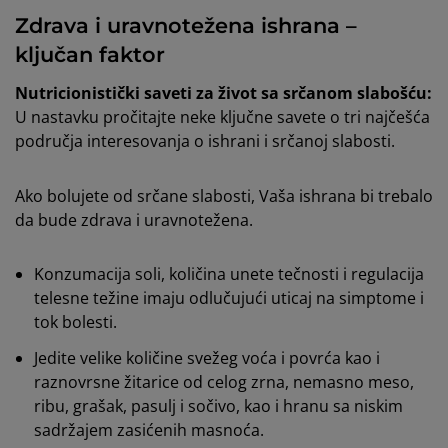
Zdrava i uravnotežena ishrana –
ključan faktor
Nutricionistički saveti za život sa srčanom slabošću:
U nastavku pročitajte neke ključne savete o tri najčešća
područja interesovanja o ishrani i srčanoj slabosti.
Ako bolujete od srčane slabosti, Vaša ishrana bi trebalo
da bude zdrava i uravnotežena.
Konzumacija soli, količina unete tečnosti i regulacija
telesne težine imaju odlučujući uticaj na simptome i
tok bolesti.
Jedite velike količine svežeg voća i povrća kao i
raznovrsne žitarice od celog zrna, nemasno meso,
ribu, grašak, pasulj i sočivo, kao i hranu sa niskim
sadržajem zasićenih masnoća.