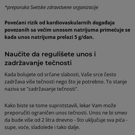
*preporuka Svetske zdravstvene organizacije
Povećani rizik od kardiovaskularnih događaja
povezanih sa većim unosom natrijuma primećuje se
kada unos natrijuma prelazi 5 g/dan.
Naučite da regulišete unos i
zadržavanje tečnosti
Kada bolujete od srčane slabosti, Vaše srce često
zadržava više tečnosti nego što je potrebno. To stanje
naziva se "zadržavanje tečnosti".
Kako biste se tome suprotstavili, lekar Vam može
preporučiti ograničen unos tečnosti. Unos ne bi smeo
da bude više od 2 litra dnevno - što uključuje sva pića -
supe, voće, sladolede i tako dalje.