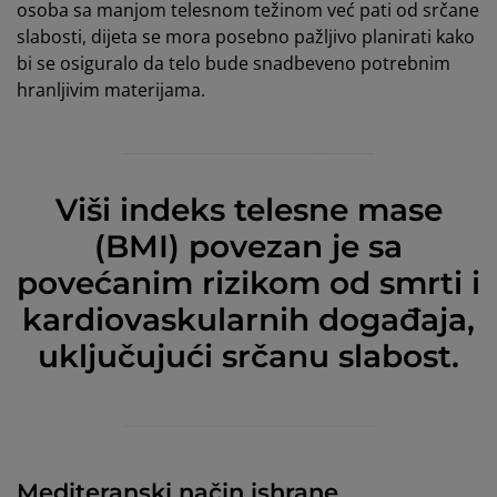
osoba sa manjom telesnom težinom već pati od srčane
slabosti, dijeta se mora posebno pažljivo planirati kako
bi se osiguralo da telo bude snadbeveno potrebnim
hranljivim materijama.
Viši indeks telesne mase
(BMI) povezan je sa
povećanim rizikom od smrti i
kardiovaskularnih događaja,
uključujući srčanu slabost.
Mediteranski način ishrane