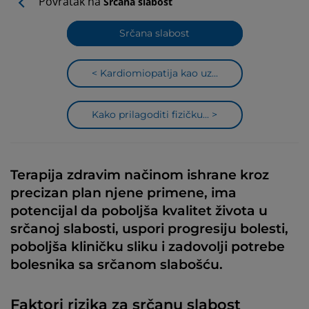
Povratak na
Srčana slabost
Srčana slabost
< Kardiomiopatija kao uz...
Kako prilagoditi fizičku... >
Terapija zdravim načinom ishrane kroz
precizan plan njene primene, ima
potencijal da poboljša kvalitet života u
srčanoj slabosti, uspori progresiju bolesti,
poboljša kliničku sliku i zadovolji potrebe
bolesnika sa srčanom slabošću.
Faktori rizika za srčanu slabost