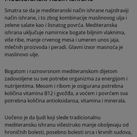
Smatra se da je mediteranski način ishrane najzdraviji
način ishrane, i to zbog kombinacije maslinovog ulja i
zelene salate kao i lisnatog povrća. Mediteranska
ishrana uključuje namirnice bogate biljnim vlaknima,
više ribe, manje crvenog mesa i umeren unos jaja,
mlečnih proizvoda i peradi. Glavni izvor masnoća je
maslinovo ulje.
Bogatom i raznovrsnom mediteranskom dijetom
zadovoljene su sve potrebe organizma za energijom i
nutrijentima. Mesom i ribom je osigurana potrebna
količina vitamina B12 i gvožđa, a voćem i povrćem sva
potrebna količina antioksidansa, vitamina i minerala.
Uočeno je da ljudi koji slede tradicionalnu
mediteransku ishranu višestruko manje oboljevaju od
hroničnih bolesti, posebno bolesti srca i krvnih sudova,