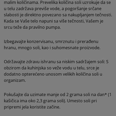
malim količinama. Prevelika količina soli uzrokuje da se
u telu zadržava previše vode, a pogoršanje srčane
slabosti je direktno povezano sa nakupljanjem tečnosti.
Kada se Vaše telo napuni sa više tečnosti, Vašem je
srcu teže da pravilno pumpa.
Izbegavajte konzervisanu, smrznutu i prerađenu
hranu, mnogo soli, kao i suhomesnate proizvode.
Održavajte zdravu ishranu sa niskim sadržajem soli: S
obzirom da kuhinjska so veže vodu u telu, srce je
dodatno opterećeno unosom velikih količina soli u
organizam.
Pokušajte da uzimate manje od 2 grama soli na dan* (1
kašičica ima oko 2,3 grama soli). Umesto soli pri
pripremi jela koristite začine.