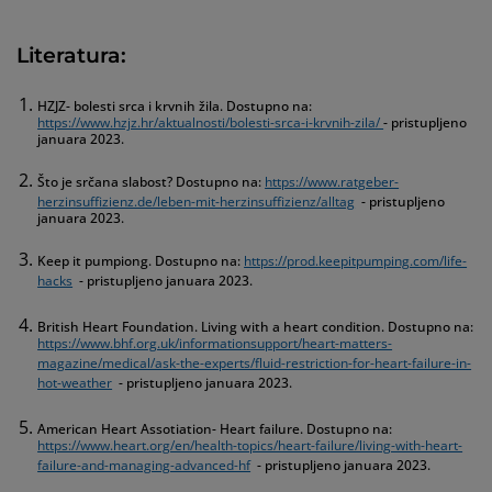
Literatura:
HZJZ- bolesti srca i krvnih žila. Dostupno na:
https://www.hzjz.hr/aktualnosti/bolesti-srca-i-krvnih-zila/
- pristupljeno
januara 2023.
Što je srčana slabost? Dostupno na:
https://www.ratgeber-
herzinsuffizienz.de/leben-mit-herzinsuffizienz/alltag
- pristupljeno
januara 2023.
Keep it pumpiong. Dostupno na:
https://prod.keepitpumping.com/life-
hacks
- pristupljeno januara 2023.
British Heart Foundation. Living with a heart condition. Dostupno na:
https://www.bhf.org.uk/informationsupport/heart-matters-
magazine/medical/ask-the-experts/fluid-restriction-for-heart-failure-in-
hot-weather
- pristupljeno januara 2023.
American Heart Assotiation- Heart failure. Dostupno na:
https://www.heart.org/en/health-topics/heart-failure/living-with-heart-
failure-and-managing-advanced-hf
- pristupljeno januara 2023.