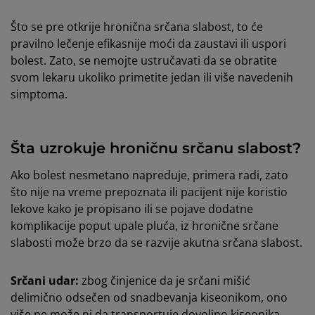
Što se pre otkrije hronična srčana slabost, to će
pravilno lečenje efikasnije moći da zaustavi ili uspori
bolest. Zato, se nemojte ustručavati da se obratite
svom lekaru ukoliko primetite jedan ili više navedenih
simptoma.
Šta uzrokuje hroničnu srčanu slabost?
Ako bolest nesmetano napreduje, primera radi, zato
što nije na vreme prepoznata ili pacijent nije koristio
lekove kako je propisano ili se pojave dodatne
komplikacije poput upale pluća, iz hronične srčane
slabosti može brzo da se razvije akutna srčana slabost.
Srčani udar:
zbog činjenice da je srčani mišić
delimično odsečen od snadbevanja kiseonikom, ono
više ne može ni da transportuje dovoljno kiseonika