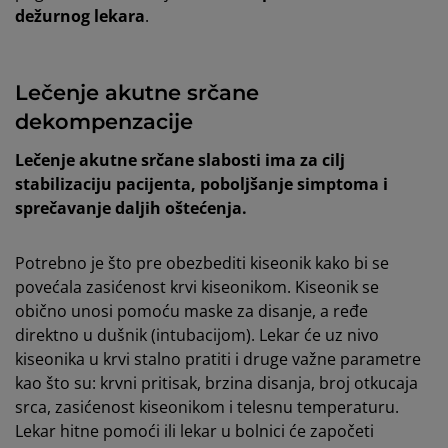
dežurnog lekara
.
Lečenje akutne srčane
dekompenzacije
Lečenje akutne srčane slabosti ima za cilj
stabilizaciju pacijenta, poboljšanje simptoma i
sprečavanje daljih oštećenja.
Potrebno je što pre obezbediti kiseonik kako bi se
povećala zasićenost krvi kiseonikom. Kiseonik se
obično unosi pomoću maske za disanje, a ređe
direktno u dušnik (intubacijom). Lekar će uz nivo
kiseonika u krvi stalno pratiti i druge važne parametre
kao što su: krvni pritisak, brzina disanja, broj otkucaja
srca, zasićenost kiseonikom i telesnu temperaturu.
Lekar hitne pomoći ili lekar u bolnici će započeti