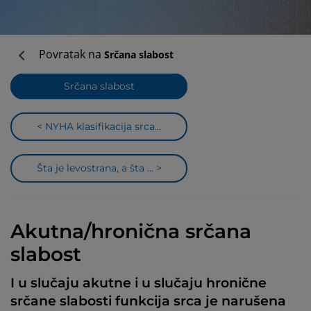
Povratak na
Srčana slabost
Srčana slabost
< NYHA klasifikacija srca...
Šta je levostrana, a šta ... >
Akutna/hronična srčana
slabost
I u slučaju akutne i u slučaju hronične
srčane slabosti funkcija srca je narušena