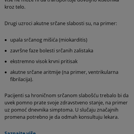
kroz telo.
Drugi uzroci akutne srčane slabosti su, na primer:
upala srčanog mišića (miokarditis)
završne faze bolesti srčanih zalistaka
ekstremno visok krvni pritisak
akutne srčane aritmije (na primer, ventrikularna
fibrilacija).
Pacijenti sa hroničnom srčanom slabošću trebalo bi da
uvek pomno prate svoje zdravstveno stanje, na primer
uz pomoć dnevnika simptoma. U slučaju značajnih
promena potrebno je da odmah konsultuju lekara.
Saznajte više