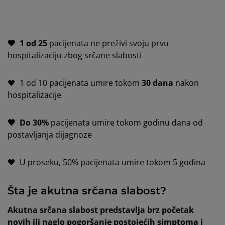
🖤 1 od 25
pacijenata ne preživi svoju prvu
hospitalizaciju zbog srčane slabosti
🖤 1 od 10 pacijenata umire tokom
30 dana
nakon
hospitalizacije
🖤 Do 30%
pacijenata umire tokom godinu dana od
postavljanja dijagnoze
🖤 U proseku, 50% pacijenata umire tokom 5 godina
Šta je akutna srčana slabost?
Akutna srčana slabost predstavlja brz početak
novih ili naglo pogoršanje postojećih simptoma i