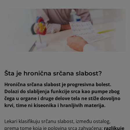
Šta je hronična srčana slabost?
Hronična srčana slabost je progresivna bolest.
Dolazi do slabljenja funkcije srca kao pumpe zbog
čega u organe i druge delove tela ne stiže dovoljno
krvi, time ni kiseonika i hranljivih materija.
Lekari klasifikuju srčanu slabost, između ostalog,
prema tome koja je polovina srca zahvaćena:
razlikuje