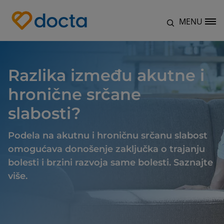
Skip to main content
MENU
Site Logo
Razlika između akutne i
hronične srčane
slabosti?
Podela na akutnu i hroničnu srčanu slabost
omogućava donošenje zaključka o trajanju
bolesti i brzini razvoja same bolesti. Saznajte
više.