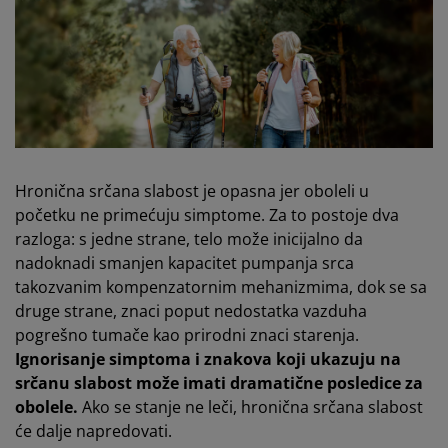
Hronična srčana slabost je opasna jer oboleli u
početku ne primećuju simptome. Za to postoje dva
razloga: s jedne strane, telo može inicijalno da
nadoknadi smanjen kapacitet pumpanja srca
takozvanim kompenzatornim mehanizmima, dok se sa
druge strane, znaci poput nedostatka vazduha
pogrešno tumače kao prirodni znaci starenja.
Ignorisanje simptoma i znakova koji ukazuju na
srčanu slabost može imati dramatične posledice za
obolele.
Ako se stanje ne leči, hronična srčana slabost
će dalje napredovati.