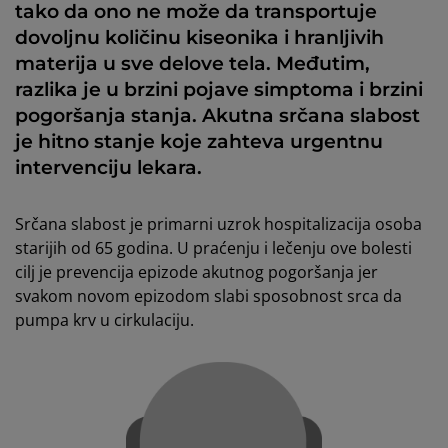
tako da ono ne može da transportuje
dovoljnu količinu kiseonika i hranljivih
materija u sve delove tela. Međutim,
razlika je u brzini pojave simptoma i brzini
pogoršanja stanja. Akutna srčana slabost
je hitno stanje koje zahteva urgentnu
intervenciju lekara.
Srčana slabost je primarni uzrok hospitalizacija osoba
starijih od 65 godina. U praćenju i lečenju ove bolesti
cilj je prevencija epizode akutnog pogoršanja jer
svakom novom epizodom slabi sposobnost srca da
pumpa krv u cirkulaciju.