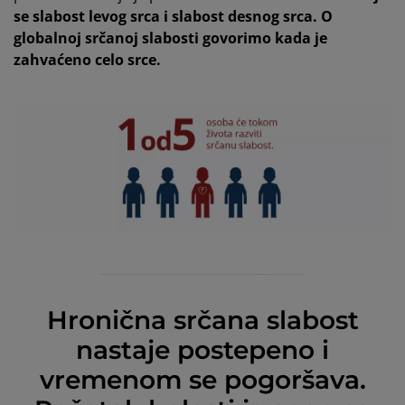
se slabost levog srca i slabost desnog srca. O
globalnoj srčanoj slabosti govorimo kada je
zahvaćeno celo srce.
Hronična srčana slabost
nastaje postepeno i
vremenom se pogoršava.