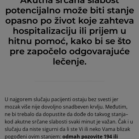
Akutna srčana slabost
potencijalno može biti stanje
opasno po život koje zahteva
hospitalizaciju ili prijem u
hitnu pomoć, kako bi se što
pre započelo odgovarajuće
lečenje.
U najgorem slučaju pacijenti ostaju bez svesti jer
mozak više nije dovoljno snadbeven krvlju. Međutim,
ne bi trebalo da dopustite da dođe do takvog stanja–
kod akutne srčane slabosti svaki minut je važan. Čak i u
slučaju da niste sigurni da li ste Vi ili neko Vama blizak
pogođeni ovim stanjem:
odmah pozovite 194 ili