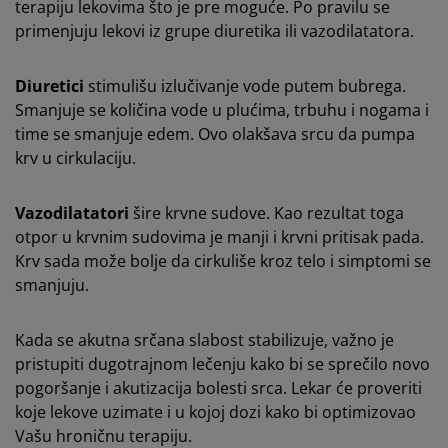
terapiju lekovima što je pre moguće. Po pravilu se
primenjuju lekovi iz grupe diuretika ili vazodilatatora.
Diuretici
stimulišu izlučivanje vode putem bubrega.
Smanjuje se količina vode u plućima, trbuhu i nogama i
time se smanjuje edem. Ovo olakšava srcu da pumpa
krv u cirkulaciju.
Vazodilatatori
šire krvne sudove. Kao rezultat toga
otpor u krvnim sudovima je manji i krvni pritisak pada.
Krv sada može bolje da cirkuliše kroz telo i simptomi se
smanjuju.
Kada se akutna srčana slabost stabilizuje, važno je
pristupiti dugotrajnom lečenju kako bi se sprečilo novo
pogoršanje i akutizacija bolesti srca. Lekar će proveriti
koje lekove uzimate i u kojoj dozi kako bi optimizovao
Vašu hroničnu terapiju.