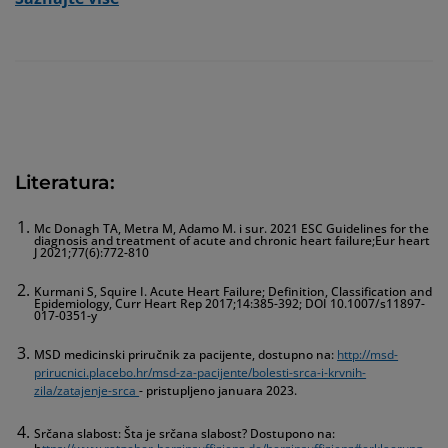
Literatura:
Mc Donagh TA, Metra M, Adamo M. i sur. 2021 ESC Guidelines for the
diagnosis and treatment of acute and chronic heart failure;Eur heart
J 2021;77(6):772-810
Kurmani S, Squire I. Acute Heart Failure; Definition, Classification and
Epidemiology, Curr Heart Rep 2017;14:385-392; DOI 10.1007/s11897-
017-0351-y
MSD medicinski priručnik za pacijente, dostupno na:
http://msd-
prirucnici.placebo.hr/msd-za-pacijente/bolesti-srca-i-krvnih-
zila/zatajenje-srca
- pristupljeno januara 2023.
Srčana slabost: Šta je srčana slabost? Dostupono na: