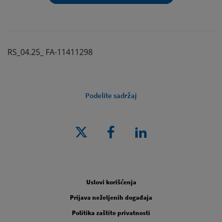
RS_04.25_ FA-11411298
Podelite sadržaj
Pravno [Footer Second]
Uslovi korišćenja
Prijava neželjenih događaja
Politika zaštite privatnosti