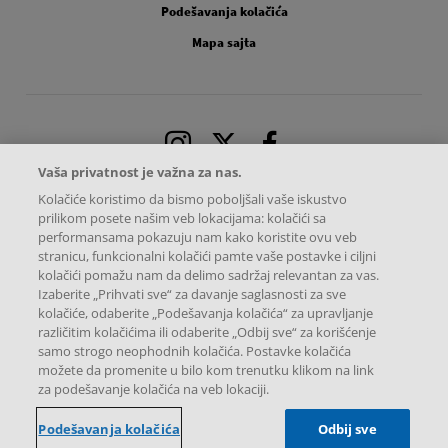
Podešavanja kolačića
Mapa sajta
Instagram
X
Facebook
Vaša privatnost je važna za nas.
Kolačiće koristimo da bismo poboljšali vaše iskustvo
prilikom posete našim veb lokacijama: kolačići sa
performansama pokazuju nam kako koristite ovu veb
stranicu, funkcionalni kolačići pamte vaše postavke i ciljni
kolačići pomažu nam da delimo sadržaj relevantan za vas.
Izaberite „Prihvati sve“ za davanje saglasnosti za sve
kolačiće, odaberite „Podešavanja kolačića“ za upravljanje
različitim kolačićima ili odaberite „Odbij sve“ za korišćenje
samo strogo neophodnih kolačića. Postavke kolačića
možete da promenite u bilo kom trenutku klikom na link
Sva autorska prava zadržava Predstavništvo Novartis Pharma Services Inc.
za podešavanje kolačića na veb lokaciji.
Omladinskih brigada 90A, 11070 Beograd, Srbija
Ova internet stranica namenjena je isključivo korisnicima u Republici
Srbiji.
Podešavanja kolačića
Odbij sve