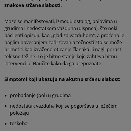
znakova srčane slabosti.
Može se manifestovati, između ostalog, bolovima u
grudima i nedostatkom vazduha (dispnea), što neki
pacijenti opisuju kao „glad za vazduhom", a praćeno je
naglim povećanjem zadržavanja tečnosti što se može
primetiti kao izraženo oticanje članaka ili nagli porast
telesne težine. To je hitno stanje koje zahteva hitnu
intervenciju. Naučite kako da ga prepoznate.
Simptomi koji ukazuju na akutnu srčanu slabost:
probadanje (bol) u grudima
nedostatak vazduha koji se pogoršava u ležećem
položaju
teskoba