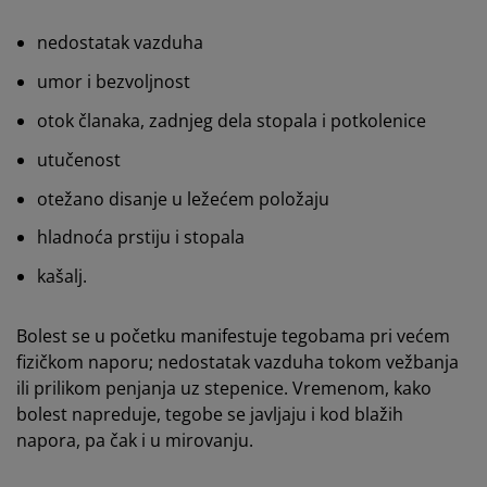
nedostatak vazduha
umor i bezvoljnost
otok članaka, zadnjeg dela stopala i potkolenice
utučenost
otežano disanje u ležećem položaju
hladnoća prstiju i stopala
kašalj.
Bolest se u početku manifestuje tegobama pri većem
fizičkom naporu; nedostatak vazduha tokom vežbanja
ili prilikom penjanja uz stepenice. Vremenom, kako
bolest napreduje, tegobe se javljaju i kod blažih
napora, pa čak i u mirovanju.