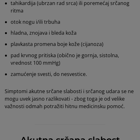
tahikardija (ubrzan rad srca) ili poremećaj srčanog
ritma
otok nogu i/ili trbuha
hladna, znojava i bleda koža
plavkasta promena boje kože (cijanoza)
pad krvnog pritiska (obično je gornja, sistolna,
vrednost 100 mmHg)
zamućenje svesti, do nesvestice.
Simptomi akutne srčane slabosti i srčanog udara se ne
mogu uvek jasno razlikovati - zbog toga je od velike
važnosti odmah potražiti hitnu medicinsku pomoć.