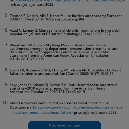
h
ttps://www.ratgeber-herzinsuffizienz.de/herzinsuffizienz#erklaerung
–
pristupljeno januara 2023.
Zannad F, Nelly A, Alla F. Heart failure burden and therapy; Europace
2009;11, v1–v9 doi:10.1093/europace/eup304
Azad N, Lemay G. Management of chronic heart failure in the older
population; Journal of Geriatric Cardiology (2014) 11: 329−337
Weintraub NL, Collins SP, Pang PS i sur. Acute heart failure
syndromes: emergency department presentation, treatment, and
disposition: current approaches and future aims: a scientific
statement from the American Heart Association; Circulation
2010;122, 1975-1996
Loehr LR, Rosamond WD, Chang PP, Folsom AR, Chambless LE Heart
failure incidence and survival; Am J Cardiol 2008;101(7):1016-22
Loyd-Jones D, Adams RJ, Brown TM i sur. Heart disease and stroke
statistics--2010 update: a report from the American Heart
Association; Circulation 2010;121(7):e46-e215
Most Europeans have limited awareness about heart failure.
Dostupno na:
https://www.novartis.com/stories/most-europeans-have-
limited-awareness-about-heart-failure
- pristupljeno januara 2023.
Povratak na vrh