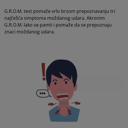
G.R.O.M. test pomaže vrlo brzom prepoznavanju tri
najčešća simptoma moždanog udara. Akronim
G.R.O.M. lako se pamti i pomaže da se prepoznaju
znaci moždanog udara.