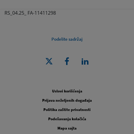
RS_04.25_ FA-11411298
Podelite sadržaj
Pravno [Footer Second]
Uslovi korišćenja
Prijava neželjenih događaja
Politika zaštite privatnosti
Podešavanja kolačića
Mapa sajta