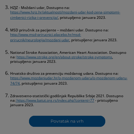
HZJZ - Moždani udar, Dostupno na:
https://www.hzjz.hr/aktualnosti/mozdani-udar-kod-zena-simptomi-
cimbenici-rizika-i-prevencija/
, pristupljeno: januara 2023.
MSD priručnik za pacijente – moždani udar. Dostupno na:
http://www.msd-prirucnici.placebo.hr/msd-
prirucnik/neurologija/mozdani-udar
, pristupljeno: januara 2023.
National Stroke Association, American Heart Association. Dostupno
na:
https://www.stroke.org/en/about-stroke/stroke-symptoms
,
pristupljeno: januara 2023.
Hrvatsko društvo za prevenciju moždanog udara. Dostupno na:
https://www.mozdaniudar.hr/o-mozdanom-udaru/o-mozdanom-udaru-
74/74
, pristupljeno: januara 2023.
Zdravstveno-statistički godišnjak Republike Srbije 2021. Dostupno
na:
https://www.batut.org.rs/index.php?content=77
- pristupljeno
januara 2023.
Povratak na vrh