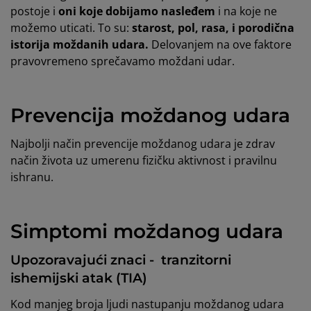
postoje i
oni koje dobijamo nasleđem
i na koje ne
možemo uticati. To su:
starost, pol, rasa, i porodična
istorija moždanih udara.
Delovanjem na ove faktore
pravovremeno sprečavamo moždani udar.
Prevencija moždanog udara
Najbolji način prevencije moždanog udara je zdrav
način života uz umerenu fizičku aktivnost i pravilnu
ishranu.
Simptomi moždanog udara
Upozoravajući znaci - tranzitorni
ishemijski atak (TIA)
Kod manjeg broja ljudi nastupanju moždanog udara