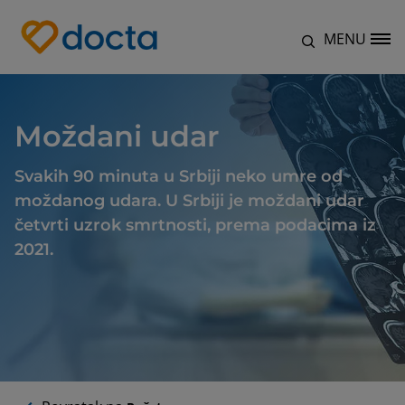
Skip to main content
MENU
Site Logo
Moždani udar
Svakih 90 minuta u Srbiji neko umre od
moždanog udara. U Srbiji je moždani udar
četvrti uzrok smrtnosti, prema podacima iz
2021.