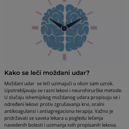
Kako se leči moždani udar?
Moždani udar se leči uzimajući u obzir sam uzrok.
Upotrebljavaju se razni lekovi i neurohirurške metode.
U slučaju ishemijskog moždanog udara propisuju se i
određeni lekovi: protiv zgrušavanja krvi, oralni
antikoagulansi i antiagregaciona terapija. Važno je
pridržavati se saveta lekara u pogledu lečenja
navedenih bolesti i uzimanja svih propisanih lekova.