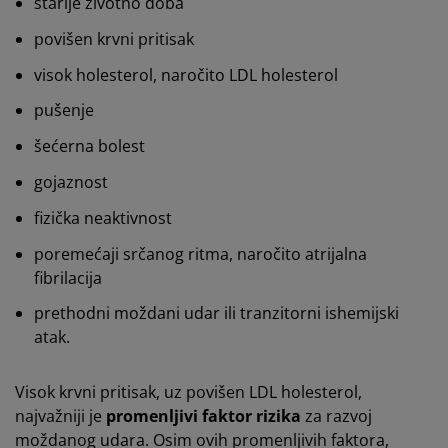
starije životno doba
povišen krvni pritisak
visok holesterol, naročito LDL holesterol
pušenje
šećerna bolest
gojaznost
fizička neaktivnost
poremećaji srčanog ritma, naročito atrijalna
fibrilacija
prethodni moždani udar ili tranzitorni ishemijski
atak.
Visok krvni pritisak, uz povišen LDL holesterol,
najvažniji je
promenljivi faktor rizika
za razvoj
moždanog udara. Osim ovih promenljivih faktora,