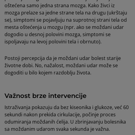
oštećena samo jedna strana mozga. Kako živci iz
mozga prelaze sa jedne strane tela na drugu (ukrštaju
se), simptomi se pojavljuju na suprotnoj strani tela od
mesta oštećenja u mozgu (npr. ako se moždani udar
dogodio u desnoj polovini mozga, simptomi se
ispoljavaju na levoj polovini tela i obrnuto).
Postoji percepcija da je moždani udar bolest starije
životne dobi. No, nažalost, moždani udar može se
dogoditi u bilo kojem razdoblju života.
Važnost brze intervencije
Istraživanja pokazuju da bez kiseonika i glukoze, već 60
sekundi nakon prekida cirkulacije, počinje proces
odumiranja moždanih ćelija. U zbrinjavanju bolesnika
sa moždanim udarom svaka sekunda je važna.