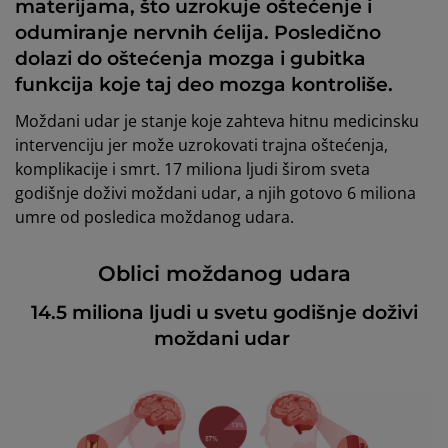
materijama, što uzrokuje oštećenje i
odumiranje nervnih ćelija. Posledično
dolazi do oštećenja mozga i gubitka
funkcija koje taj deo mozga kontroliše.
Moždani udar je stanje koje zahteva hitnu medicinsku
intervenciju jer može uzrokovati trajna oštećenja,
komplikacije i smrt. 17 miliona ljudi širom sveta
godišnje doživi moždani udar, a njih gotovo 6 miliona
umre od posledica moždanog udara.
Oblici moždanog udara
14.5 miliona ljudi u svetu godišnje doživi
moždani udar