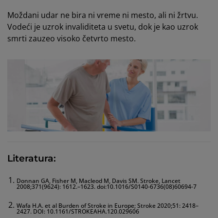
Moždani udar ne bira ni vreme ni mesto, ali ni žrtvu.
Vodeći je uzrok invaliditeta u svetu, dok je kao uzrok
smrti zauzeo visoko četvrto mesto.
Literatura:
Donnan GA, Fisher M, Macleod M, Davis SM. Stroke, Lancet
2008;371(9624): 1612.–1623. doi:10.1016/S0140-6736(08)60694-7
Wafa H.A. et al Burden of Stroke in Europe; Stroke 2020;51: 2418–
2427. DOI: 10.1161/STROKEAHA.120.029606