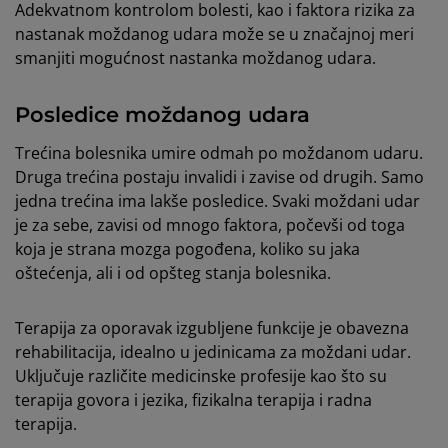
Adekvatnom kontrolom bolesti, kao i faktora rizika za
nastanak moždanog udara može se u značajnoj meri
smanjiti mogućnost nastanka moždanog udara.
Posledice moždanog udara
Trećina bolesnika umire odmah po moždanom udaru.
Druga trećina postaju invalidi i zavise od drugih. Samo
jedna trećina ima lakše posledice. Svaki moždani udar
je za sebe, zavisi od mnogo faktora, počevši od toga
koja je strana mozga pogođena, koliko su jaka
oštećenja, ali i od opšteg stanja bolesnika.
Terapija za oporavak izgubljene funkcije je obavezna
rehabilitacija, idealno u jedinicama za moždani udar.
Uključuje različite medicinske profesije kao što su
terapija govora i jezika, fizikalna terapija i radna
terapija.