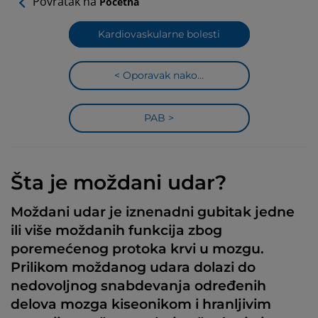
Povratak na
Početna
Kardiovaskularne bolesti
< Oporavak nako...
PAB >
Šta je moždani udar?
Moždani udar je iznenadni gubitak jedne
ili više moždanih funkcija zbog
poremećenog protoka krvi u mozgu.
Prilikom moždanog udara dolazi do
nedovoljnog snabdevanja određenih
delova mozga kiseonikom i hranljivim