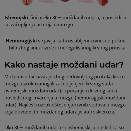
Ishemijski
čini preko 80% moždanih udara; a posledica
su začepljenja arterija u mozgu.
Hemoragijski
se javlja kada oslabljeni krvni sud pukne;
bilo zbog aneurizme ili neregulisanog krvnog pritiska.
Kako nastaje moždani udar?
Moždani udar nastaje zbog nedovoljnog protoka krvi u
mozgu uzrokovanog ili začepljenjem krvnog suda
(ishemijski moždani udar) ili pucanjem krvnog suda i
posledičnog krvarenja u mozgu (hemoragijski moždani
udar). Najčešći uzrok oštećenja krvnih sudova u mozgu
koja dovode do moždanog udara je ateroskleroza.
Oko 80% moždanih udara su ishemijski, a posledica su