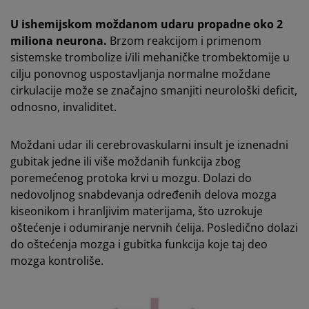
U ishemijskom moždanom udaru propadne oko 2
miliona neurona.
Brzom reakcijom i primenom
sistemske trombolize i/ili mehaničke trombektomije u
cilju ponovnog uspostavljanja normalne moždane
cirkulacije može se značajno smanjiti neurološki deficit,
odnosno, invaliditet.
Moždani udar ili cerebrovaskularni insult je iznenadni
gubitak jedne ili više moždanih funkcija zbog
poremećenog protoka krvi u mozgu. Dolazi do
nedovoljnog snabdevanja određenih delova mozga
kiseonikom i hranljivim materijama, što uzrokuje
oštećenje i odumiranje nervnih ćelija. Posledično dolazi
do oštećenja mozga i gubitka funkcija koje taj deo
mozga kontroliše.