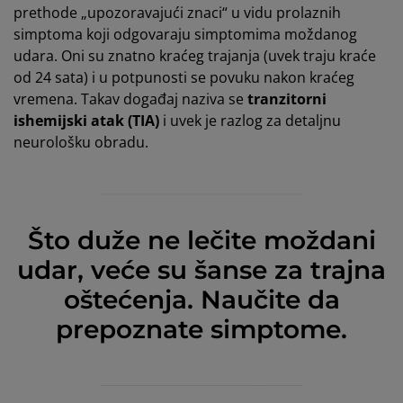
prethode „upozoravajući znaci“ u vidu prolaznih
simptoma koji odgovaraju simptomima moždanog
udara. Oni su znatno kraćeg trajanja (uvek traju kraće
od 24 sata) i u potpunosti se povuku nakon kraćeg
vremena. Takav događaj naziva se
tranzitorni
ishemijski atak (TIA)
i uvek je razlog za detaljnu
neurološku obradu.
Što duže ne lečite moždani
udar, veće su šanse za trajna
oštećenja. Naučite da
prepoznate simptome.