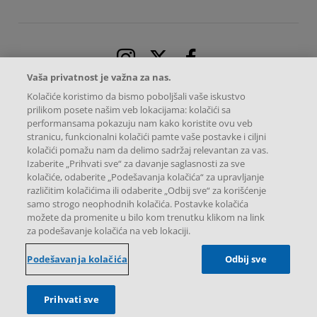
Instagram
X
Facebook
Vaša privatnost je važna za nas.
Kolačiće koristimo da bismo poboljšali vaše iskustvo
prilikom posete našim veb lokacijama: kolačići sa
performansama pokazuju nam kako koristite ovu veb
stranicu, funkcionalni kolačići pamte vaše postavke i ciljni
kolačići pomažu nam da delimo sadržaj relevantan za vas.
Izaberite „Prihvati sve“ za davanje saglasnosti za sve
kolačiće, odaberite „Podešavanja kolačića“ za upravljanje
različitim kolačićima ili odaberite „Odbij sve“ za korišćenje
samo strogo neophodnih kolačića. Postavke kolačića
možete da promenite u bilo kom trenutku klikom na link
Sva autorska prava zadržava Predstavništvo Novartis Pharma Services Inc.
za podešavanje kolačića na veb lokaciji.
Omladinskih brigada 90A, 11070 Beograd, Srbija
Ova internet stranica namenjena je isključivo korisnicima u Republici
Srbiji.
Podešavanja kolačića
Odbij sve
Prihvati sve