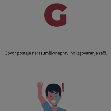
Govor postaje nerazumljiv/nepravilno izgovaranje reči.