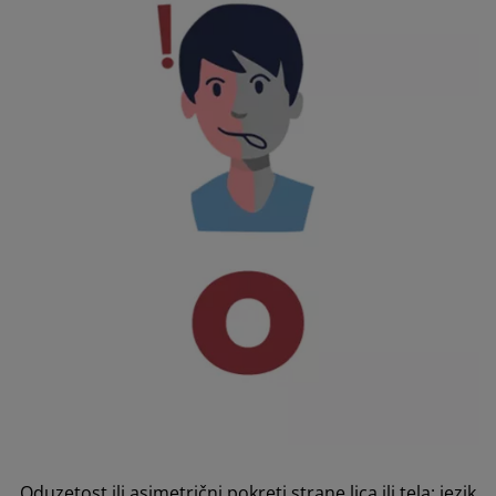
Oduzetost ili asimetrični pokreti strane lica ili tela; jezik