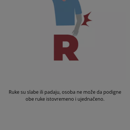
Ruke su slabe ili padaju, osoba ne može da podigne
obe ruke istovremeno i ujednačeno.