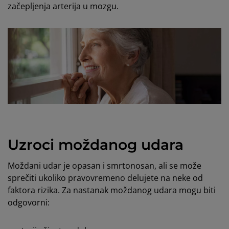
začepljenja arterija u mozgu.
Uzroci moždanog udara
Moždani udar je opasan i smrtonosan, ali se može
sprečiti ukoliko pravovremeno delujete na neke od
faktora rizika. Za nastanak moždanog udara mogu biti
odgovorni: