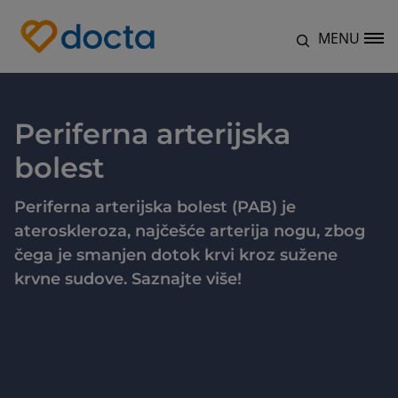
Skip to main content
MENU
Site Logo
Periferna arterijska
bolest
Periferna arterijska bolest (PAB) je
ateroskleroza, najčešće arterija nogu, zbog
čega je smanjen dotok krvi kroz sužene
krvne sudove. Saznajte više!