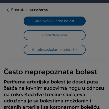
Povratak na
Početna
Kardiovaskularne bolesti
< Moždani udar
Kardiovaskularne bolesti >
Često neprepoznata bolest
Periferna arterijska bolest je deset puta
češća na krvnim sudovima nogu u odnosu
na ruke. Kod dve trećine slučajeva
udružena je sa bolestima moždanih i
srčanih arterija i sa koronarnom bolešću.