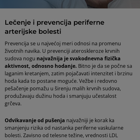
Lečenje i prevencija periferne
arterijske bolesti
Prevencija se u najvećoj meri odnosi na promenu
životnih navika. U prevenciji ateroskleroze krvnih
sudova nogu
najvažnija je svakodnevna fizička
aktivnost, odnosno hodanje.
Bitno je da se počne sa
laganim kretanjem, zatim pojačavati intenzitet i brzinu
hoda kada to postane moguće. Vežbe i redovno
pešačenje pomažu u širenju malih krvnih sudova,
produžavaju dužinu hoda i smanjuju učestalost
grčeva.
Odvikavanje od pušenja
najvažniji je korak ka
smanjenju rizika od nastanka periferne vaskularne
bolesti. Zavisno od telesne težine, vrednosti LDL