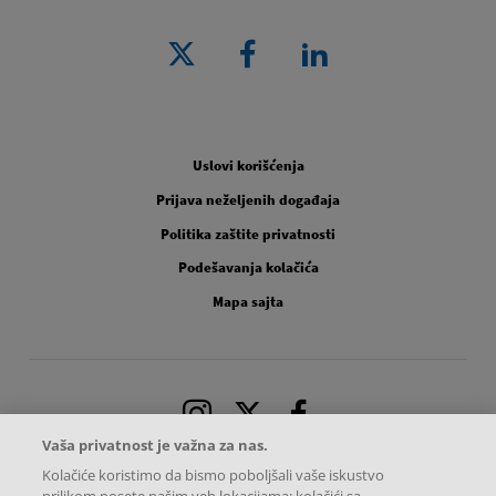
Pravno [Footer Second]
Uslovi korišćenja
Prijava neželjenih događaja
Politika zaštite privatnosti
Podešavanja kolačića
Mapa sajta
Instagram
X
Facebook
Vaša privatnost je važna za nas.
Kolačiće koristimo da bismo poboljšali vaše iskustvo