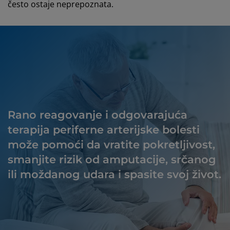
često ostaje neprepoznata.
Rano reagovanje i odgovarajuća
terapija periferne arterijske bolesti
može pomoći da vratite pokretljivost,
smanjite rizik od amputacije, srčanog
ili moždanog udara i spasite svoj život.