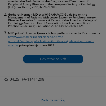
arteries: the Task Force on the Diagnosis and Treatment of
Peripheral Artery Diseases of the European Society of Cardiology
(ESC). Eur Heart J 2011;32:2851–906.
Gerhardt.Herman MD et al 016 AHA/ACC Guideline on the
Management of Patients With Lower Extremity Peripheral Artery
Disease: Executive Summary: A Report of the American College of
Cardiology/American Heart Association Task Force on Clinical
Practice Guidelines; Circulation 2017:135(12);e686-e725
MSD pripučnik za pacijente – bolest perifernih arterija. Dostupno na:
http://www.msd-prirucnici.placebo.hr/msd-
prirucnik/kardiologija/bolesti-perifernih-arterija/bolest-perifernih-
arterija
, pristupljeno januara 2023.
Povratak na vrh
RS_04.25_ FA-11411298
Podelite sadržaj