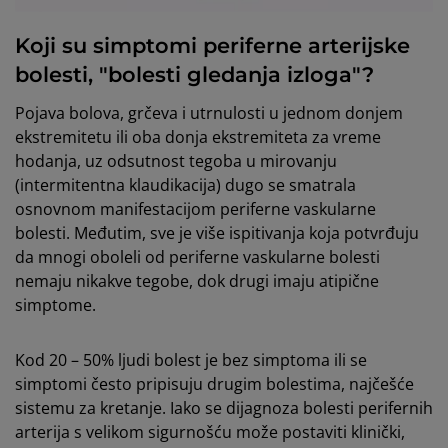
Koji su simptomi periferne arterijske
bolesti, "bolesti gledanja izloga"?
Pojava bolova, grčeva i utrnulosti u jednom donjem
ekstremitetu ili oba donja ekstremiteta za vreme
hodanja, uz odsutnost tegoba u mirovanju
(intermitentna klaudikacija) dugo se smatrala
osnovnom manifestacijom periferne vaskularne
bolesti. Međutim, sve je više ispitivanja koja potvrđuju
da mnogi oboleli od periferne vaskularne bolesti
nemaju nikakve tegobe, dok drugi imaju atipične
simptome.
Kod 20 – 50% ljudi bolest je bez simptoma ili se
simptomi često pripisuju drugim bolestima, najčešće
sistemu za kretanje. Iako se dijagnoza bolesti perifernih
arterija s velikom sigurnošću može postaviti klinički,