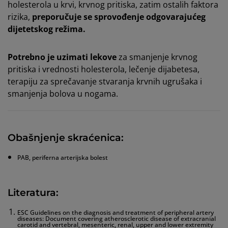
holesterola u krvi, krvnog pritiska, zatim ostalih faktora
rizika,
preporučuje se sprovođenje odgovarajućeg
dijetetskog režima.
Potrebno je uzimati lekove
za smanjenje krvnog
pritiska i vrednosti holesterola, lečenje dijabetesa,
terapiju za sprečavanje stvaranja krvnih ugrušaka i
smanjenja bolova u nogama.
Obašnjenje skraćenica:
PAB, periferna arterijska bolest
Literatura:
ESC Guidelines on the diagnosis and treatment of peripheral artery
diseases: Document covering atherosclerotic disease of extracranial
carotid and vertebral, mesenteric, renal, upper and lower extremity