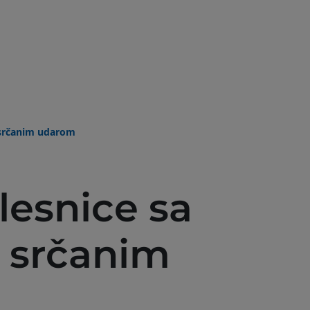
Skoči na glavni sadržaj
 srčanim udarom
lesnice sa
m srčanim