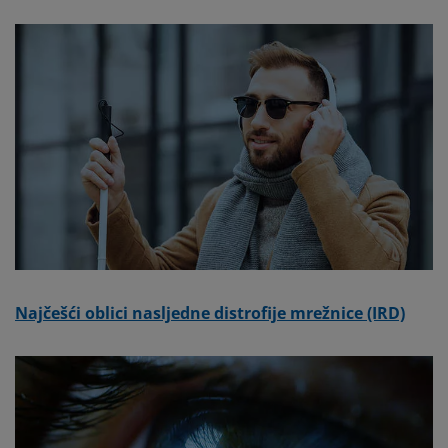
Najčešći oblici nasljedne distrofije mrežnice (IRD)