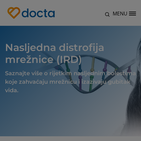
Skoči na glavni sadržaj
MENU
Site Logo
Nasljedna distrofija
mrežnice (IRD)
Saznajte više o rijetkim nasljednim bolestima
koje zahvaćaju mrežnicu i izazivaju gubitak
vida.