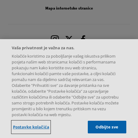
Mapa internetske stranice
Instagram
X
Facebook
Vaša privatnost je važna za nas.
Kolačiće koristimo za poboljšanje vašeg iskustva prilikom
posjeta našim web stranicama: kolačići s performansama
pokazuju nam kako koristite ovu web stranicu,
funkcionalni kolačići pamte vaše postavke, a ciljni kolačići
pomažu nam da dijelimo sadržaj relevantan za vas.
Odaberite "Prihvatiti sve" za davanje pristanka na sve
kolačiće, odaberite "Postavke kolačića" za upravljanje
različitim kolačićima ili odaberite "Odbijte sve" za upotrebu
samo strogo potrebnih kolačića. Postavke kolačića možete
promijeniti u bilo kojem trenutku pritiskom na vezu
Novartis Hrvatska d.o.o. – Sva autorska prava pridržana.
postavki kolačića na web mjestu.
Radnička cesta 37B, 10 000, Zagreb, Hrvatska
Ova internetska stranica namijenjena je isključivo korisnicima u Republici
Hrvatskoj.
Postavke kolačića
Odbijte sve