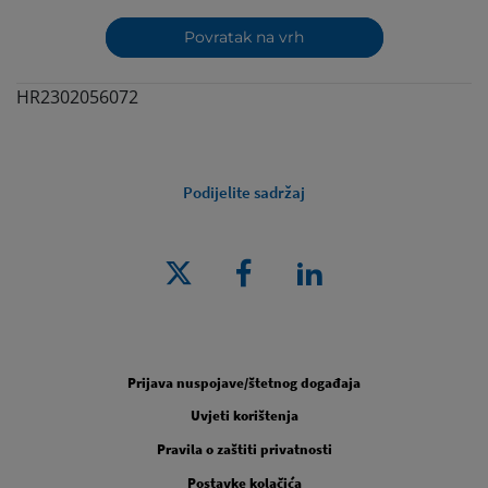
Povratak na vrh
HR2302056072
Podijelite sadržaj
Legal [Footer Second]
Prijava nuspojave/štetnog događaja
Uvjeti korištenja
Pravila o zaštiti privatnosti
Postavke kolačića