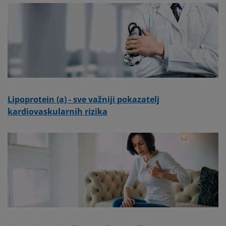
Lipoprotein (a) - sve važniji pokazatelj
kardiovaskularnih rizika