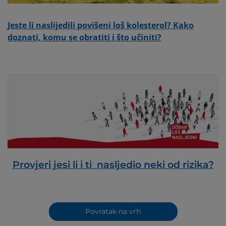
Jeste li naslijedili povišeni loš kolesterol? Kako
doznati, komu se obratiti i što učiniti?
Provjeri jesi li i ti nasljedio neki od rizika?
Povratak na vrh