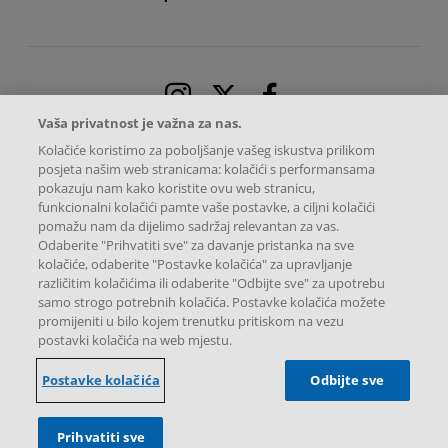
Instagram
X
Facebook
Vaša privatnost je važna za nas.
Kolačiće koristimo za poboljšanje vašeg iskustva prilikom
posjeta našim web stranicama: kolačići s performansama
pokazuju nam kako koristite ovu web stranicu,
funkcionalni kolačići pamte vaše postavke, a ciljni kolačići
pomažu nam da dijelimo sadržaj relevantan za vas.
Odaberite "Prihvatiti sve" za davanje pristanka na sve
kolačiće, odaberite "Postavke kolačića" za upravljanje
različitim kolačićima ili odaberite "Odbijte sve" za upotrebu
samo strogo potrebnih kolačića. Postavke kolačića možete
promijeniti u bilo kojem trenutku pritiskom na vezu
Novartis Hrvatska d.o.o. – Sva autorska prava pridržana.
postavki kolačića na web mjestu.
Radnička cesta 37B, 10 000, Zagreb, Hrvatska
Ova internetska stranica namijenjena je isključivo korisnicima u Republici
Hrvatskoj.
Postavke kolačića
Odbijte sve
Prihvatiti sve