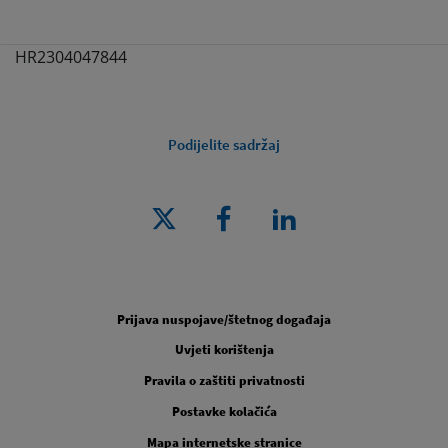
HR2304047844
Podijelite sadržaj
Legal [Footer Second]
Prijava nuspojave/štetnog događaja
Uvjeti korištenja
Pravila o zaštiti privatnosti
Postavke kolačića
Mapa internetske stranice