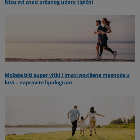
Nisu svi znaci srčanog udara tipični
Možete biti super vitki i imati povišene masnoće u
krvi – napravite lipidogram