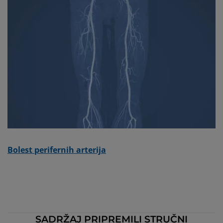
Bolest perifernih arterija
SADRŽAJ PRIPREMILI STRUČNI