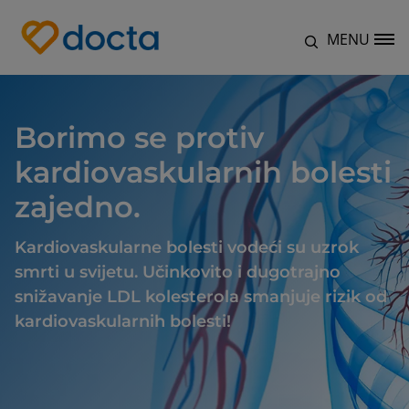
Skoči na glavni sadržaj
MENU
Site Logo
Borimo se protiv
kardiovaskularnih bolesti
zajedno.
Kardiovaskularne bolesti vodeći su uzrok
smrti u svijetu. Učinkovito i dugotrajno
snižavanje LDL kolesterola smanjuje rizik od
kardiovaskularnih bolesti!