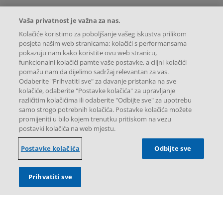
Legal [Footer Second]
Prijava nuspojave/štetnog događaja
Vaša privatnost je važna za nas.
Uvjeti korištenja
Kolačiće koristimo za poboljšanje vašeg iskustva prilikom
Pravila o zaštiti privatnosti
posjeta našim web stranicama: kolačići s performansama
pokazuju nam kako koristite ovu web stranicu,
Postavke kolačića
funkcionalni kolačići pamte vaše postavke, a ciljni kolačići
Mapa internetske stranice
pomažu nam da dijelimo sadržaj relevantan za vas.
Odaberite "Prihvatiti sve" za davanje pristanka na sve
kolačiće, odaberite "Postavke kolačića" za upravljanje
različitim kolačićima ili odaberite "Odbijte sve" za upotrebu
samo strogo potrebnih kolačića. Postavke kolačića možete
Instagram
X
Facebook
promijeniti u bilo kojem trenutku pritiskom na vezu
postavki kolačića na web mjestu.
Postavke kolačića
Odbijte sve
Prihvatiti sve