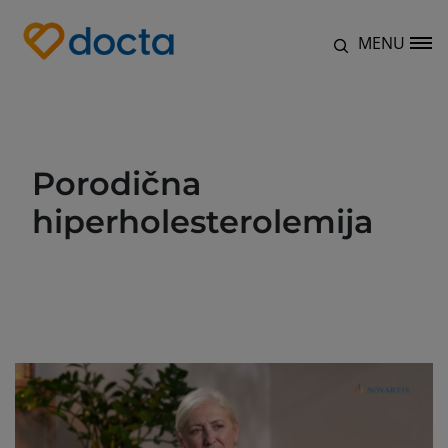
Skoči na glavni sadržaj
Natrag na
Početna
MENU
Site Logo
Porodična
hiperholesterolemija