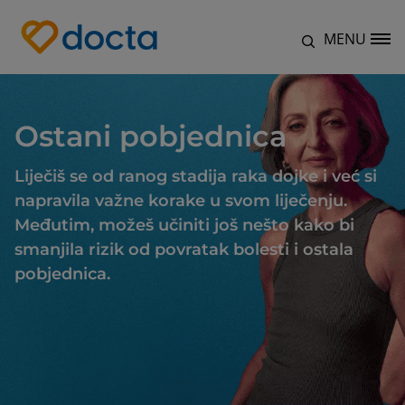
Skoči na glavni sadržaj
MENU
Site Logo
Ostani pobjednica
Liječiš se od ranog stadija raka dojke i već si
napravila važne korake u svom liječenju.
Međutim, možeš učiniti još nešto kako bi
smanjila rizik od povratak bolesti i ostala
pobjednica.