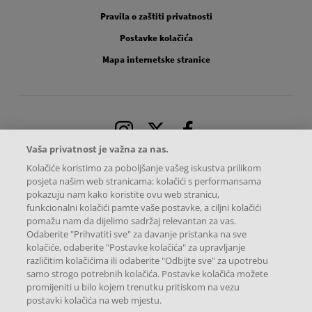
Pravila o zaštiti privatnosti
Postavke kolačića
Mapa internetske stranice
Instagram
X
Facebook
Vaša privatnost je važna za nas.
Kolačiće koristimo za poboljšanje vašeg iskustva prilikom
posjeta našim web stranicama: kolačići s performansama
pokazuju nam kako koristite ovu web stranicu,
funkcionalni kolačići pamte vaše postavke, a ciljni kolačići
pomažu nam da dijelimo sadržaj relevantan za vas.
Odaberite "Prihvatiti sve" za davanje pristanka na sve
kolačiće, odaberite "Postavke kolačića" za upravljanje
različitim kolačićima ili odaberite "Odbijte sve" za upotrebu
samo strogo potrebnih kolačića. Postavke kolačića možete
promijeniti u bilo kojem trenutku pritiskom na vezu
Novartis Hrvatska d.o.o. – Sva autorska prava pridržana.
postavki kolačića na web mjestu.
Radnička cesta 37B, 10 000, Zagreb, Hrvatska
Ova internetska stranica namijenjena je isključivo korisnicima u Republici