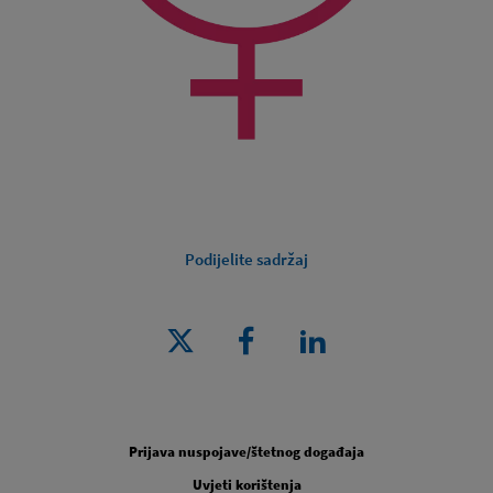
Podijelite sadržaj
Legal [Footer Second]
Prijava nuspojave/štetnog događaja
Uvjeti korištenja