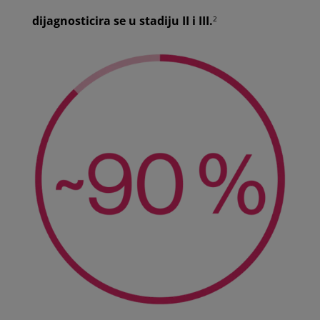
dijagnosticira se u stadiju II i III.
2