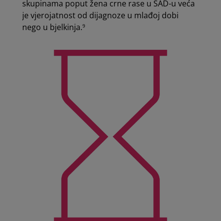
skupinama poput žena crne rase u SAD-u veća
je vjerojatnost od dijagnoze u mlađoj dobi
nego u bjelkinja.
9