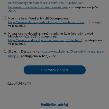
netz.de/fachgebiete/herz-kreislauf/aufbau-funktion-des-
herzens/vorhoefe-herzkammern-aorta.html
- pristupljeno veljača
2022.
How the heart Works/ NHLBI Dostupno na:
https://www.nhlbi.nih.gov/health-topics/how-heart-works
- pristupljeno
veljača 2022.
Hrvatska enciklopedija, mrežno izdanje. Leksikografski zavod
Miroslav Krleža, 2021.Dostupno na:
https://www.enciklopedija.hr/natuknica.aspx?ID=56262
– pristupljeno
veljača 2022.
Škole.hr. Dostupno na:
https://www.skole.hr/15-zanimljivih-cinjenica-o-
mozgu/
- pristupljeno svibanj 2022.
Povratak na vrh
HR2304047844
Podijelite sadržaj