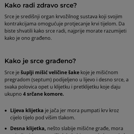
Kako radi zdravo srce?
Srce je središnji organ krvožilnog sustava koji svojim
kontrakcijama omogućuje protjecanje krvi tijelom. Da
biste shvatili kako srce radi, najprije morate razumijeti
kako je ono građeno.
Kako je srce građeno?
Srce je
šuplji mišić veličine šake
koje je mišićnom
pregradom (septum) podijeljeno u lijevo i desno srce, a
svaka polovica opet u klijetku i pretklijetku koje daju
ukupno
4 srčane komore.
Lijeva klijetka
je jača jer mora pumpati krv kroz
cijelo tijelo pod višim tlakom.
Desna klijetka,
nešto slabije mišićne građe, mora