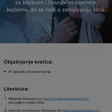
za kisikom i hranjivim tvarima,
kažemo da se radi o zatajivanju srca.
Objašnjenje kratica:
EF ejekcijska ili istisna frakcija
Literatura:
Wikipedia Dostupno na:
https://hr.wikipedia.org/wiki/Srce
-
pristupljeno veljača 2022.
Internist na internetu. Dostupno na:
https://www.internisten-im-