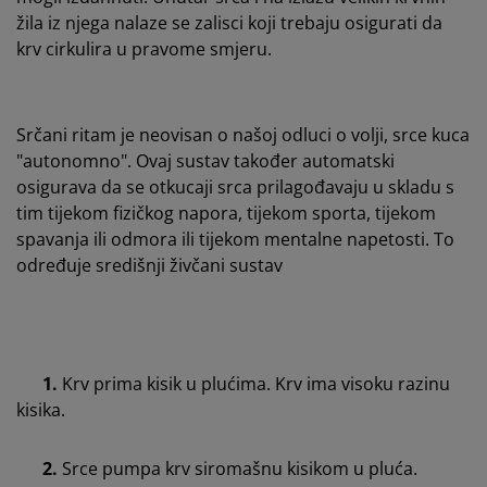
žila iz njega nalaze se zalisci koji trebaju osigurati da
krv cirkulira u pravome smjeru.
Srčani ritam je neovisan o našoj odluci o volji, srce kuca
"autonomno". Ovaj sustav također automatski
osigurava da se otkucaji srca prilagođavaju u skladu s
tim tijekom fizičkog napora, tijekom sporta, tijekom
spavanja ili odmora ili tijekom mentalne napetosti. To
određuje središnji živčani sustav
1.
Krv prima kisik u plućima. Krv ima visoku razinu
kisika.
2.
Srce pumpa krv siromašnu kisikom u pluća.