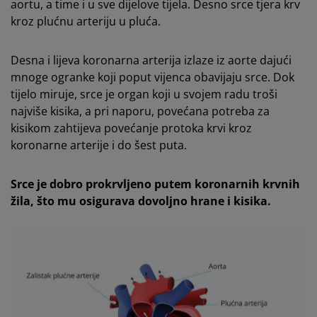
aortu, a time i u sve dijelove tijela. Desno srce tjera krv
kroz plućnu arteriju u pluća.
Desna i lijeva koronarna arterija izlaze iz aorte dajući
mnoge ogranke koji poput vijenca obavijaju srce. Dok
tijelo miruje, srce je organ koji u svojem radu troši
najviše kisika, a pri naporu, povećana potreba za
kisikom zahtijeva povećanje protoka krvi kroz
koronarne arterije i do šest puta.
Srce je dobro prokrvljeno putem koronarnih krvnih
žila, što mu osigurava dovoljno hrane i kisika.