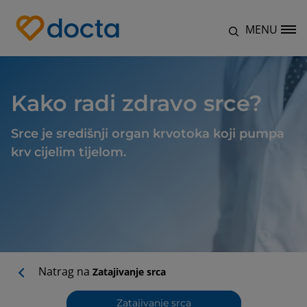
Skoči na glavni sadržaj
MENU
Site Logo
Kako radi zdravo srce?
Srce je središnji organ krvotoka koji pumpa
krv cijelim tijelom.
Natrag na
Zatajivanje srca
Zatajivanje srca