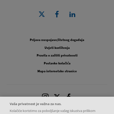
Legal [Footer Second]
Prijava nuspojave/štetnog događaja
Uvjeti korištenja
Pravila o zaštiti privatnosti
Postavke kolačića
Mapa internetske stranice
Instagram
X
Facebook
Vaša privatnost je važna za nas.
Kolačiće koristimo za poboljšanje vašeg iskustva prilikom