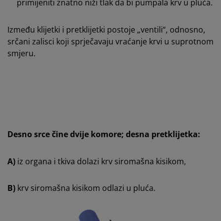
primijeniti znatno niži tlak da bi pumpala krv u pluća.
Između klijetki i pretklijetki postoje „ventili“, odnosno,
srčani zalisci koji sprječavaju vraćanje krvi u suprotnom
smjeru.
Desno srce čine dvije komore; desna pretklijetka:
A)
iz organa i tkiva dolazi krv siromašna kisikom,
B)
krv siromašna kisikom odlazi u pluća.