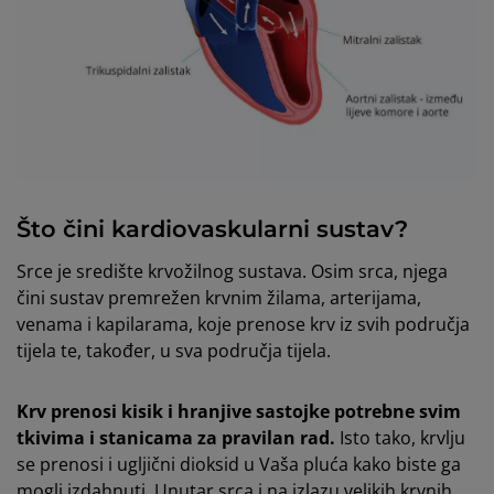
Što čini kardiovaskularni sustav?
Srce je središte krvožilnog sustava. Osim srca, njega
čini sustav premrežen krvnim žilama, arterijama,
venama i kapilarama, koje prenose krv iz svih područja
tijela te, također, u sva područja tijela.
Krv prenosi kisik i hranjive sastojke potrebne svim
tkivima i stanicama za pravilan rad.
Isto tako, krvlju
se prenosi i ugljični dioksid u Vaša pluća kako biste ga
mogli izdahnuti. Unutar srca i na izlazu velikih krvnih