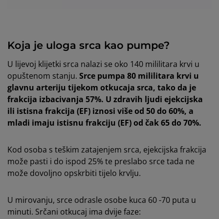
Koja je uloga srca kao pumpe?
U lijevoj klijetki srca nalazi se oko 140 mililitara krvi u
opuštenom stanju.
Srce pumpa 80 mililitara krvi u
glavnu arteriju tijekom otkucaja srca, tako da je
frakcija izbacivanja 57%. U zdravih ljudi ejekcijska
ili istisna frakcija (EF) iznosi više od 50 do 60%, a
mladi imaju istisnu frakciju (EF) od čak 65 do 70%.
Kod osoba s teškim zatajenjem srca, ejekcijska frakcija
može pasti i do ispod 25% te preslabo srce tada ne
može dovoljno opskrbiti tijelo krvlju.
U mirovanju, srce odrasle osobe kuca 60 -70 puta u
minuti. Srčani otkucaj ima dvije faze: