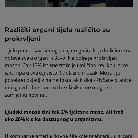
Različiti organi tijela različito su
prokrvljeni
Tijelo poput savršenog stroja regulira koju količinu krvi
dobiva svaki organ ili tkivo. Najbolje je prokrvljen
mozak. Čak 13% istisne frakcije (količina krvi koju srce
ispumpa u svakoj sistoli) dolazi u mozak. Mozak je
posebno osjetljiv na nedostatak kisika - živčane stanice
mozga vrlo brzo umiru bez kisika i ne mogu se
zamijeniti novima.
Ljudski mozak čini tek 2% tjelesne mase, ali troši
oko 20% kisika dostupnog u organizmu.
U koronarne arterije (krvne žile koje prehranjuju srčani