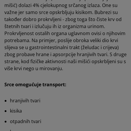
mišić) dolazi 4% cjelokupnog srčanog izlaza. One su
važne jer samo srce opskrbljuju kisikom. Bubrezi su
također dobro prokrvljeni - zbog toga što čiste krv od
štetnih tvari i izlučuju ih iz organizma urinom.
Prokrvljenost ostalih organa uglavnom ovisi o njihovim
potrebama. Na primjer, poslije obroka veliki dio krvi
slijeva se u gastrointestinalni trakt (želudac i crijeva)
zbog probave hrane i apsorpcije hranjivih tvari. S druge
strane, kod fizičke aktivnosti naši mišići opskrbljeni su s
više krvi nego u mirovanju.
Srce omogućuje transport:
hranjivih tvari
kisika
otpadnih tvari