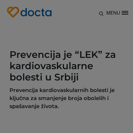
Skoči na glavni sadržaj
Natrag na
Početna
MENU
Site Logo
Prevencija je “LEK” za
kardiovaskularne
bolesti u Srbiji
Prevencija kardiovaskularnih bolesti je
ključna za smanjenje broja obolelih i
spašavanje života.