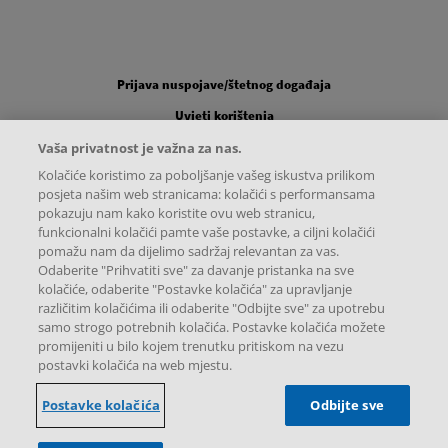
Legal [Footer Second]
Prijava nuspojave/štetnog događaja
Uvjeti korištenja
Pravila o zaštiti privatnosti
Vaša privatnost je važna za nas.
Kolačiće koristimo za poboljšanje vašeg iskustva prilikom
Postavke kolačića
posjeta našim web stranicama: kolačići s performansama
Mapa internetske stranice
pokazuju nam kako koristite ovu web stranicu,
funkcionalni kolačići pamte vaše postavke, a ciljni kolačići
pomažu nam da dijelimo sadržaj relevantan za vas.
Odaberite "Prihvatiti sve" za davanje pristanka na sve
kolačiće, odaberite "Postavke kolačića" za upravljanje
Instagram
X
Facebook
različitim kolačićima ili odaberite "Odbijte sve" za upotrebu
samo strogo potrebnih kolačića. Postavke kolačića možete
promijeniti u bilo kojem trenutku pritiskom na vezu
postavki kolačića na web mjestu.
Postavke kolačića
Odbijte sve