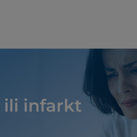
Skoči na glavni sadržaj
ili infarkt