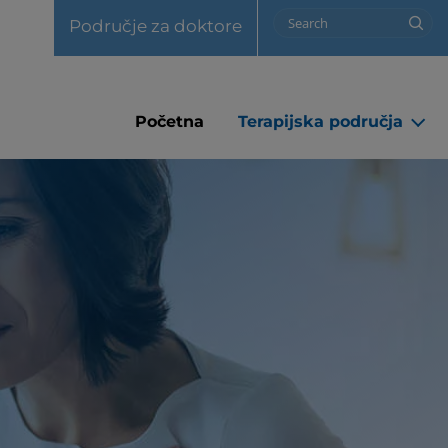
Utility Nav [Header]
Search
Područje za doktore
M
Početna
Terapijska područja