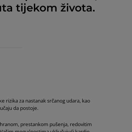
ta tijekom života.
ke rizika za nastanak srčanog udara, kao
lučaju da postoje.
rehranom, prestankom pušenja, redovitim
o Vašim mogućnostima,uključujući kardio