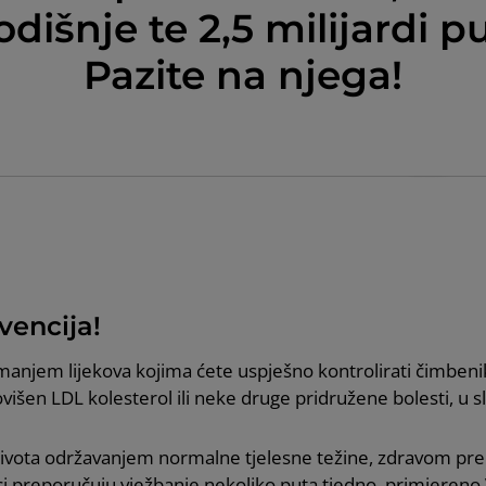
dišnje te 2,5 milijardi pu
Pazite na njega!
vencija!
imanjem lijekova kojima ćete uspješno kontrolirati čimbeni
ovišen LDL kolesterol ili neke druge pridružene bolesti, u s
a života održavanjem normalne tjelesne težine, zdravom p
ici preporučuju vježbanje nekoliko puta tjedno, primjeren