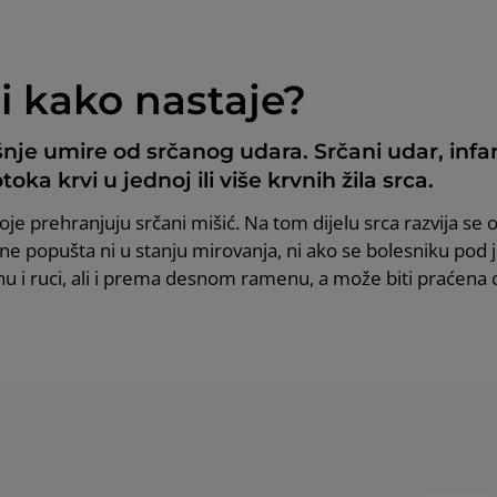
 i kako nastaje?
šnje umire od srčanog udara. Srčani udar, infar
ka krvi u jednoj ili više krvnih žila srca.
je prehranjuju srčani mišić. Na tom dijelu srca razvija se oži
 popušta ni u stanju mirovanja, ni ako se bolesniku pod jezik
enu i ruci, ali i prema desnom ramenu, a može biti praćena