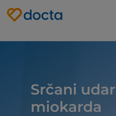
Site Logo
Srčani udar 
miokarda