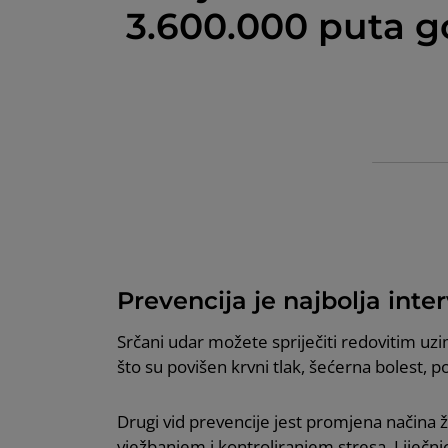
3.600.000 puta go
Prevencija je najbolja inter
Srčani udar možete spriječiti redovitim uz
što su povišen krvni tlak, šećerna bolest, p
Drugi vid prevencije jest promjena način
vježbanjem i kontroliranjem stresa. Liječn