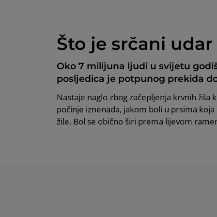
Što je srčani udar
Oko 7 milijuna ljudi u svijetu godi
posljedica je potpunog prekida doto
Nastaje naglo zbog začepljenja krvnih žila ko
počinje iznenada, jakom boli u prsima koja ne
žile. Bol se obično širi prema lijevom ram