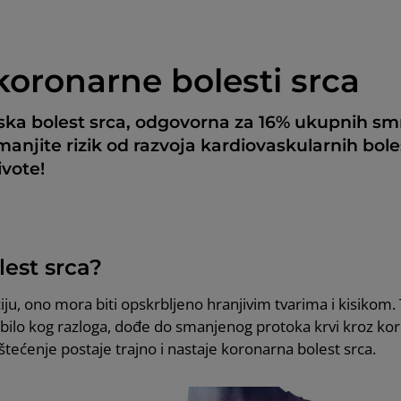
koronarne bolesti srca
jska bolest srca, odgovorna za 16% ukupnih smr
smanjite rizik od razvoja kardiovaskularnih bol
ivote!
est srca?
iju, ono mora biti opskrbljeno hranjivim tvarima i kisikom
z bilo kog razloga, dođe do smanjenog protoka krvi kroz kor
štećenje postaje trajno i nastaje koronarna bolest srca.