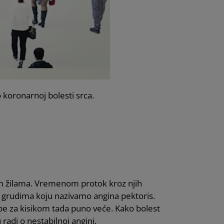
 koronarnoj bolesti srca.
im žilama. Vremenom protok kroz njih
 u grudima koju nazivamo angina pektoris.
trebe za kisikom tada puno veće. Kako bolest
radi o nestabilnoj angini.