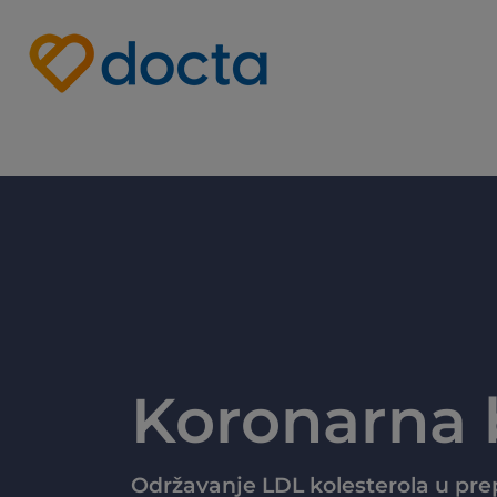
Site Logo
Koronarna b
Održavanje LDL kolesterola u pr