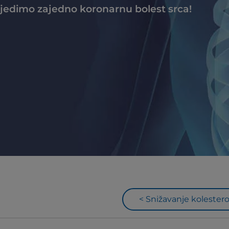
ijedimo zajedno koronarnu bolest srca!
< Snižavanje kolestero