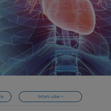
la
Srčani udar >