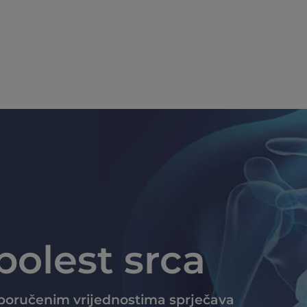
Skoči na glavni sadržaj
olest srca
eporučenim vrijednostima sprječava