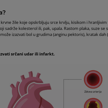
a?
rvne žile koje opskrbljuju srce krvlju, kisikom i hranljivim
ji sadrže kolesterol ili, pak, upala. Rastom plaka, suze se 
može izazvati bol u grudima (anginu pektoris), kratak dah (
ati srčani udar ili infarkt.