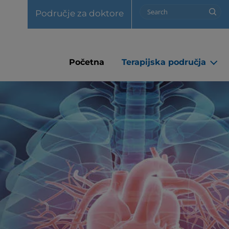
Utility Nav [Header]
Search
Područje za doktore
M
Početna
Terapijska područja