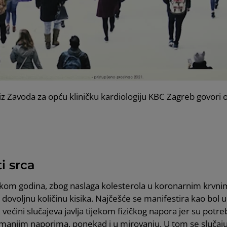
iz Zavoda za opću kliničku kardiologiju KBC Zagreb govori o
i srca
jekom godina, zbog naslaga kolesterola u koronarnim krvn
 dovoljnu količinu kisika. Najčešće se manifestira kao bol
 u većini slučajeva javlja tijekom fizičkog napora jer su po
 manjim naporima, ponekad i u mirovanju. U tom se slučaju 