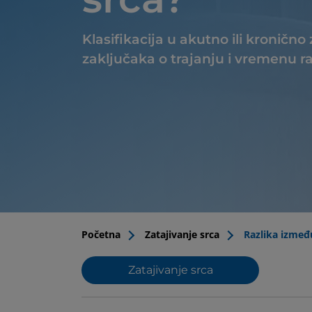
Klasifikacija u akutno ili kronič
zaključaka o trajanju i vremenu ra
Početna
Zatajivanje srca
Razlika izmeđ
Zatajivanje srca