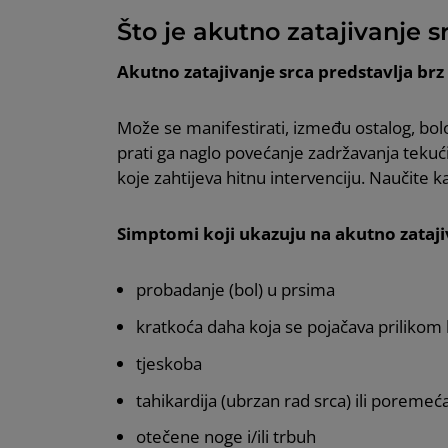
Što je akutno zatajivanje s
Akutno zatajivanje srca predstavlja brz
Može se manifestirati, između ostalog, bol
prati ga naglo povećanje zadržavanja tekućin
koje zahtijeva hitnu intervenciju. Naučite 
Simptomi koji ukazuju na akutno zataji
probadanje (bol) u prsima
kratkoća daha koja se pojačava prilikom 
tjeskoba
tahikardija (ubrzan rad srca) ili poremeć
otečene noge i/ili trbuh