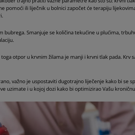
akođer trajno pratiti važne parametre kao što su: krvni tlak,
ne pomoći ili liječnik u bolnici započet će terapiju lijekovi
i.
em bubrega. Smanjuje se količina tekućine u plućima, trbu
aciju.
 toga otpor u krvnim žilama je manji i krvni tlak pada. Krv sa
rano, važno je uspostaviti dugotrajno liječenje kako bi se sp
ekove uzimate i u kojoj dozi kako bi optimizirao Vašu kroničnu