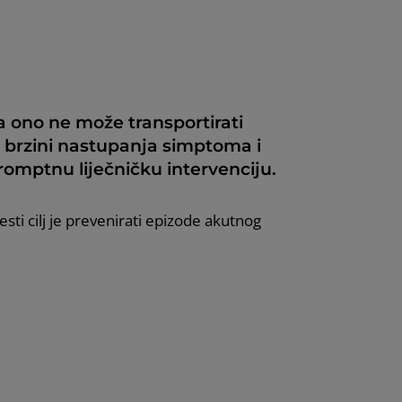
da ono ne može transportirati
e u brzini nastupanja simptoma i
promptnu liječničku intervenciju.
esti cilj je prevenirati epizode akutnog