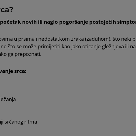
rca?
 početak novih ili naglo pogoršanje postojećih simpto
ovima u prsima i nedostatkom zraka (zaduhom), što neki bo
e što se može primijetiti kao jako oticanje gležnjeva ili nag
kako ga prepoznati.
vanje srca:
ležanja
aji srčanog ritma