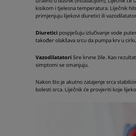
izravno u dušnik (intubacijom). Liječnik će t
kisikom i tjelesna temperatura. Liječnik hit
primjenjuju lijekovi diuretici ili vazodilatator
Diuretici
pospješuju izlučivanje vode put
također olakšava srcu da pumpa krv u cirkul
Vazodilatatori
šire krvne žile. Kao rezultat
simptomi se smanjuju.
Nakon što je akutno zatajenje srca stabilizi
bolesti srca. Liječnik će provjeriti koje lij