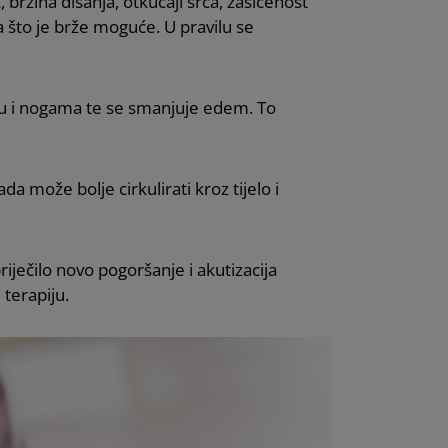
 brzina disanja, otkucaji srca, zasićenost
ma što je brže moguće. U pravilu se
hu i nogama te se smanjuje edem. To
da može bolje cirkulirati kroz tijelo i
riječilo novo pogoršanje i akutizacija
 terapiju.