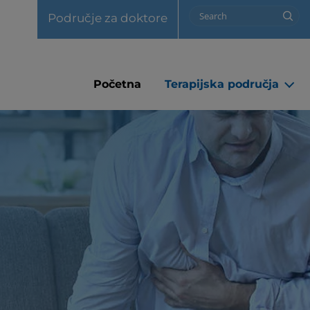
Utility Nav [Header]
Search
Područje za doktore
M
Početna
Terapijska područja