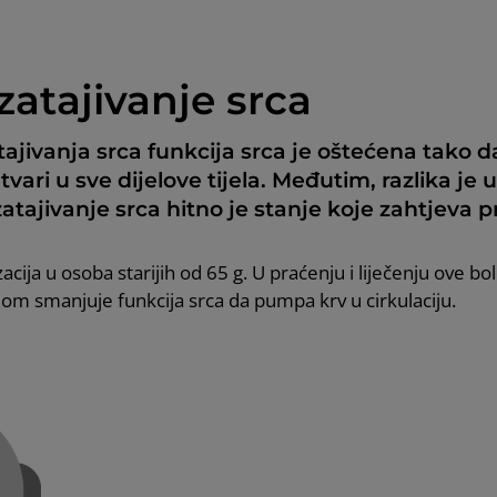
atajivanje srca
tajivanja srca funkcija srca je oštećena tako 
h tvari u sve dijelove tijela. Međutim, razlika j
atajivanje srca hitno je stanje koje zahtjeva 
acija u osoba starijih od 65 g. U praćenju i liječenju ove bol
m smanjuje funkcija srca da pumpa krv u cirkulaciju.