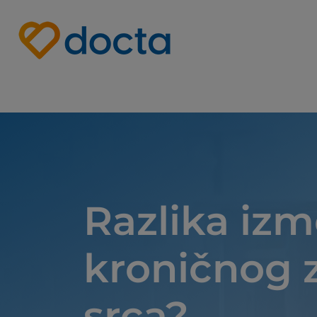
Site Logo
Razlika iz
kroničnog z
srca?