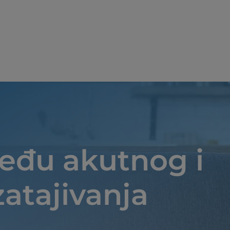
Skoči na glavni sadržaj
među akutnog i
atajivanja