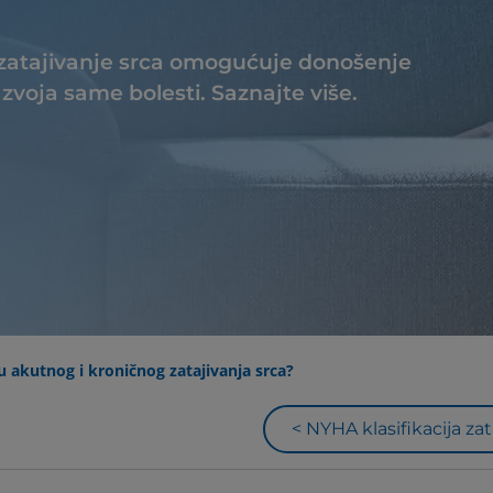
no zatajivanje srca omogućuje donošenje
zvoja same bolesti. Saznajte više.
u akutnog i kroničnog zatajivanja srca?
< NYHA klasifikacija zataj