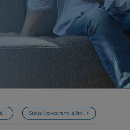
...
Što je lijevostrano, a što... >