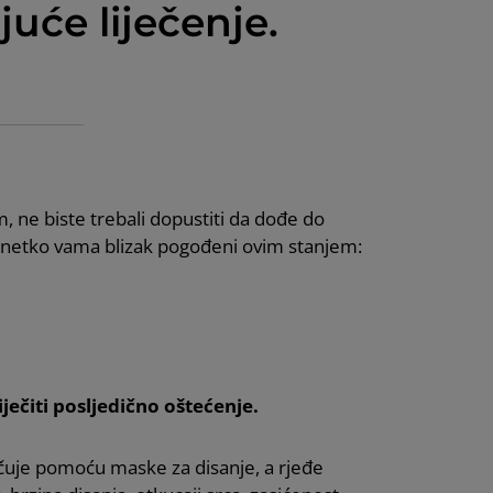
juće liječenje.
m, ne biste trebali dopustiti da dođe do
 ili netko vama blizak pogođeni ovim stanjem:
iječiti posljedično oštećenje.
ručuje pomoću maske za disanje, a rjeđe