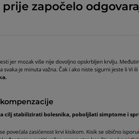
 prije započelo odgovara
esti jer mozak više nije dovoljno opskrbljen krvlju. Međuti
a svaka je minuta važna. Čak i ako niste sigurni jeste li Vi
ka.
ekompenzacije
 cilj stabilizirati bolesnika, poboljšati simptome i spr
bi se povećala zasićenost krvi kisikom. Kisik se obično ispo