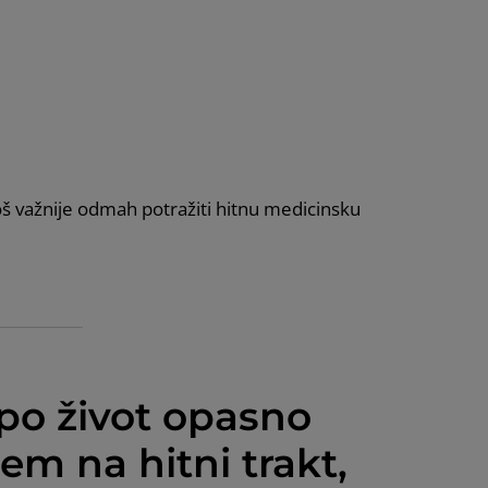
još važnije odmah potražiti hitnu medicinsku
 po život opasno
jem na hitni trakt,