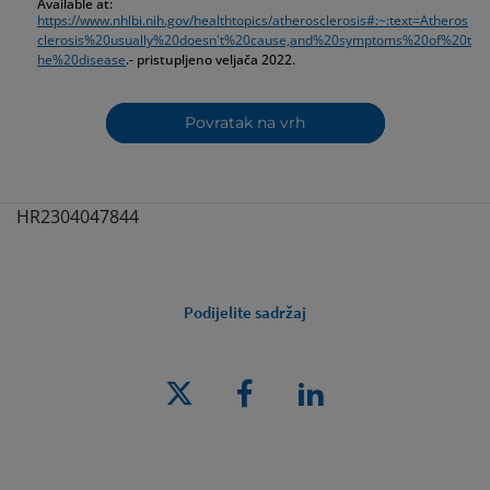
Available at:
https://www.nhlbi.nih.gov/healthtopics/atherosclerosis#:~:text=Atheros
clerosis%20usually%20doesn't%20cause,and%20symptoms%20of%20t
he%20disease
.- pristupljeno veljača 2022.
Povratak na vrh
HR2304047844
Podijelite sadržaj