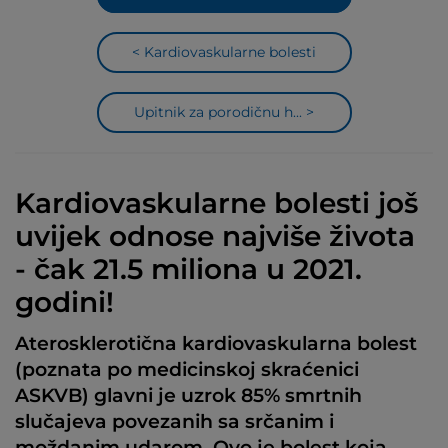
< Kardiovaskularne bolesti
Upitnik za porodičnu h... >
Kardiovaskularne bolesti još
uvijek odnose najviše života
- čak 21.5 miliona u 2021.
godini!
Aterosklerotična kardiovaskularna bolest
(poznata po medicinskoj skraćenici
ASKVB) glavni je uzrok 85% smrtnih
slučajeva povezanih sa srčanim i
moždanim udarom. Ovo je bolest koja