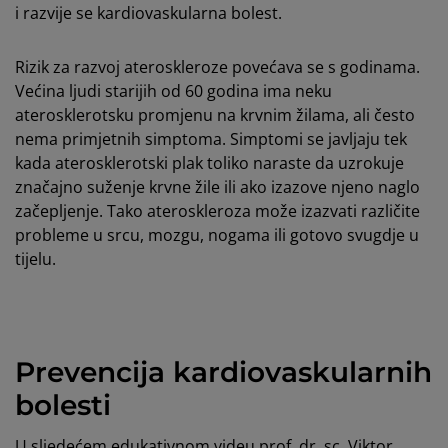
i razvije se kardiovaskularna bolest.
Rizik za razvoj ateroskleroze povećava se s godinama.
Većina ljudi starijih od 60 godina ima neku
aterosklerotsku promjenu na krvnim žilama, ali često
nema primjetnih simptoma. Simptomi se javljaju tek
kada aterosklerotski plak toliko naraste da uzrokuje
značajno suženje krvne žile ili ako izazove njeno naglo
začepljenje. Tako ateroskleroza može izazvati različite
probleme u srcu, mozgu, nogama ili gotovo svugdje u
tijelu.
Prevencija kardiovaskularnih
bolesti
U sljedećem edukativnom videu prof. dr. sc. Viktor