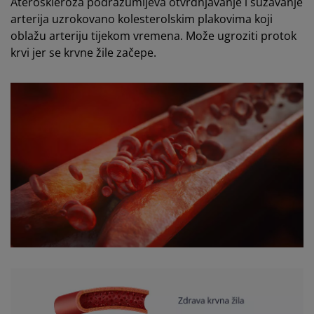
Ateroskleroza podrazumijeva otvrdnjavanje i sužavanje
arterija uzrokovano kolesterolskim plakovima koji
oblažu arteriju tijekom vremena. Može ugroziti protok
krvi jer se krvne žile začepe.